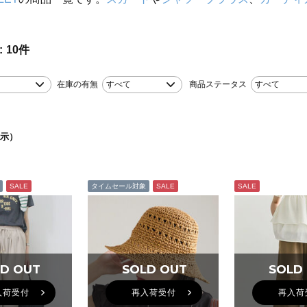
10
件
在庫の有無
すべて
商品ステータス
すべて
示）
SALE
タイムセール対象
SALE
SALE
D OUT
D OUT
SOLD OUT
SOLD OUT
SOLD
SOLD
入荷受付
再入荷受付
再入荷