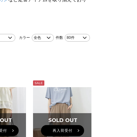
カラー
全色
件数
80件
SALE
 OUT
 OUT
SOLD OUT
SOLD OUT
受付
再入荷受付