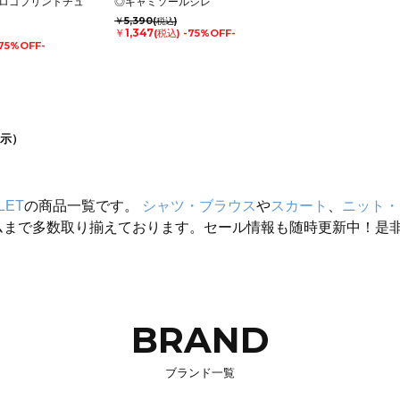
ロゴプリントチュ
◎キャミソールジレ
￥5,390
(税込)
￥1,347
(税込)
-75%OFF-
75%OFF-
示）
LET
の商品一覧です。
シャツ・ブラウス
や
スカート
、
ニット・
ムまで多数取り揃えております。セール情報も随時更新中！是
BRAND
ブランド一覧