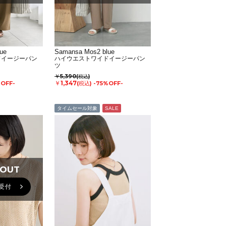
ue
Samansa Mos2 blue
ドイージーパン
ハイウエストワイドイージーパン
ツ
￥5,390
(税込)
￥1,347
%OFF-
(税込)
-75%OFF-
タイムセール対象
SALE
 OUT
 OUT
受付