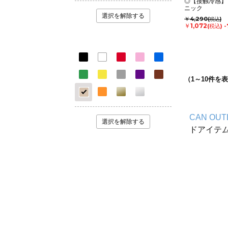
◎【接触冷感】
ニック
選択を解除する
￥4,290
(税込)
￥1,072
(税込)
-
（
1
～
10
件を表
CAN OUT
選択を解除する
ドアイテ