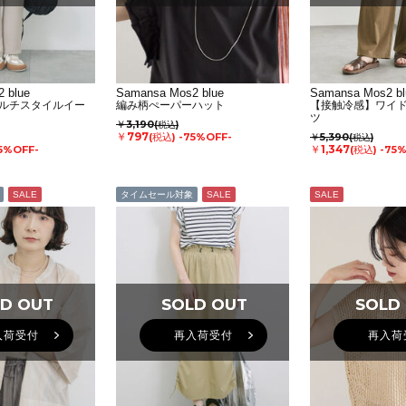
 blue
Samansa Mos2 blue
Samansa Mos2 bl
ルチスタイルイー
編み柄ぺーパーハット
【接触冷感】ワイ
ツ
￥3,190
(税込)
￥797
(税込)
-75%OFF-
￥5,390
(税込)
￥1,347
5%OFF-
(税込)
-75
SALE
タイムセール対象
SALE
SALE
D OUT
D OUT
SOLD OUT
SOLD OUT
SOLD
SOLD
入荷受付
再入荷受付
再入荷