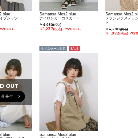
 blue
Samansa Mos2 blue
Samansa Mos2 bl
イプシャツ
ナイロンカーゴスカート
メランジラメメッ
ト
￥4,950
(税込)
￥1,237
75%OFF-
(税込)
-75%OFF-
￥4,290
(税込)
￥1,072
(税込)
-75
タイムセール対象
SALE
D OUT
D OUT
入荷受付
 blue
Samansa Mos2 blue