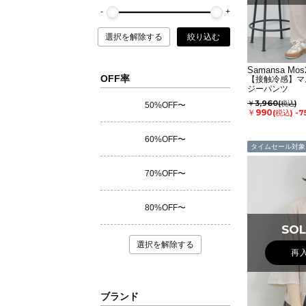
選択を解除する
絞り込む
Samansa Mos2
OFF率
【接触冷感】マ
ジーパンツ
￥3,960
(税込)
50%OFF〜
￥990
(税込)
-7
60%OFF〜
タイムセール対象
70%OFF〜
80%OFF〜
SOL
SOL
選択を解除する
再
ブランド