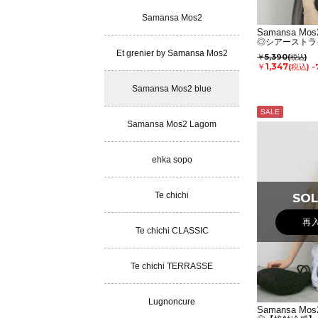
Samansa Mos2
Samansa Mos2
◎シアーストラ
Et grenier by Samansa Mos2
￥5,390
(税込)
￥1,347
(税込)
-
Samansa Mos2 blue
SALE
Samansa Mos2 Lagom
ehka sopo
Te chichi
SOL
SOL
再
Te chichi CLASSIC
Te chichi TERRASSE
Lugnoncure
Samansa Mos2