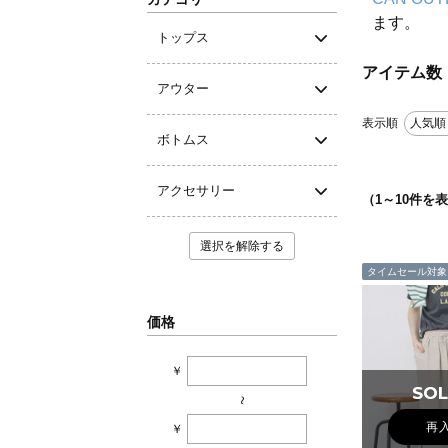
ます。
トップス
アイテム数
アウター
表示順
人気順
ボトムス
アクセサリー
（
1
～
10
件を表
選択を解除する
タイムセール対象
価格
￥
SOL
SOL
~
再
￥