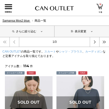
0
MENU
￥
0
Samansa Mos2 blue
商品一覧
さらに絞り込む
表示変更
1/3
CAN OUTLET
の商品一覧です。
スカート
や
シャツ・ブラウス
、
カーディガン
な
ど定番アイテムを取り揃えております。
114
アイテム数：
件
タイムセール対象
SALE
タイムセール対象
SALE
SOLD OUT
SOLD OUT