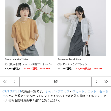
Samansa Mos2 blue
Samansa Mos2 blue
◎【接触冷感】メッシュ切替プルオーバー
◎シアーストライプシャツ
¥4,290
(税込)
→
¥1,072
(税込)
-75%OFF-
¥5,390
(税込)
→
¥1,347
(税込)
-75%OFF-
1/3
CAN OUTLET
の商品一覧です。
シャツ・ブラウス
や
スカート
、
ニット・セータ
ー
などの定番アイテムからトレンドアイテムまで多数取り揃えております。セ
ール情報も随時更新中！是非ご覧ください。