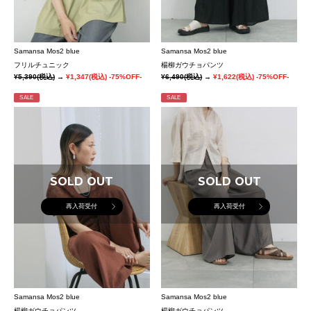
Samansa Mos2 blue
Samansa Mos2 blue
フリルチュニック
楊柳ガウチョパンツ
¥5,390
(税込)
→
¥1,347
(税込)
-75%OFF-
¥6,490
(税込)
→
¥1,622
(税込)
-75%OFF-
SALE
SALE
SOLD OUT
SOLD OUT
再入荷受付
再入荷受付
Samansa Mos2 blue
Samansa Mos2 blue
楊柳ガウチョパンツ
楊柳ガウチョパンツ