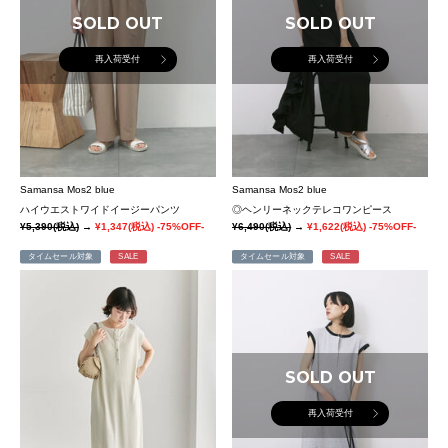
SOLD OUT
SOLD OUT
再入荷受付
再入荷受付
Samansa Mos2 blue
Samansa Mos2 blue
ハイウエストワイドイージーパンツ
◎ヘンリーネックテレコワンピース
¥5,390
(税込)
→
¥1,347
(税込)
-75%OFF-
¥6,490
(税込)
→
¥1,622
(税込)
-75%OFF-
タイムセール対象
SALE
タイムセール対象
SALE
SOLD OUT
再入荷受付