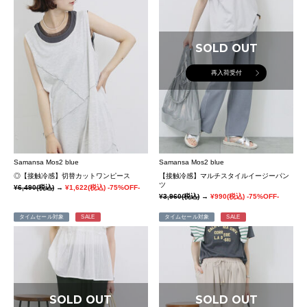
SOLD OUT
再入荷受付
Samansa Mos2 blue
Samansa Mos2 blue
◎【接触冷感】切替カットワンピース
【接触冷感】マルチスタイルイージーパン
ツ
¥6,490
(税込)
→
¥1,622
(税込)
-75%OFF-
¥3,960
(税込)
→
¥990
(税込)
-75%OFF-
タイムセール対象
SALE
タイムセール対象
SALE
SOLD OUT
SOLD OUT