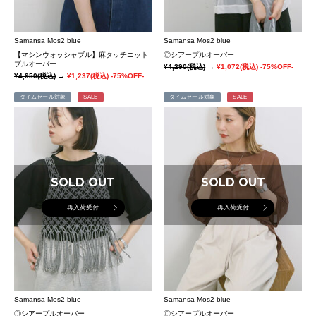
Samansa Mos2 blue
Samansa Mos2 blue
【マシンウォッシャブル】麻タッチニット
◎シアープルオーバー
プルオーバー
¥4,290
(税込)
→
¥1,072
(税込)
-75%OFF-
¥4,950
(税込)
→
¥1,237
(税込)
-75%OFF-
タイムセール対象
SALE
タイムセール対象
SALE
SOLD OUT
SOLD OUT
再入荷受付
再入荷受付
Samansa Mos2 blue
Samansa Mos2 blue
◎シアープルオーバー
◎シアープルオーバー