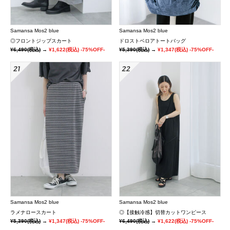
Samansa Mos2 blue
Samansa Mos2 blue
◎フロントジップスカート
ドロストベロアトートバッグ
¥6,490
(税込)
→
¥1,622
(税込)
-75%OFF-
¥5,390
(税込)
→
¥1,347
(税込)
-75%OFF-
Samansa Mos2 blue
Samansa Mos2 blue
ラメナロースカート
◎【接触冷感】切替カットワンピース
¥5,390
(税込)
→
¥1,347
(税込)
-75%OFF-
¥6,490
(税込)
→
¥1,622
(税込)
-75%OFF-