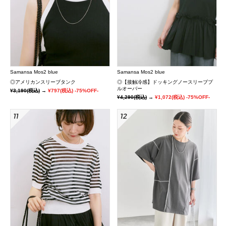
Samansa Mos2 blue
Samansa Mos2 blue
◎アメリカンスリーブタンク
◎【接触冷感】ドッキングノースリーブプ
ルオーバー
¥3,190
(税込)
→
¥797
(税込)
-75%OFF-
¥4,290
(税込)
→
¥1,072
(税込)
-75%OFF-