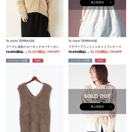
再入荷受付
Te chichi TERRASSE
Te chichi TERRASSE
ブークレ金釦クルーネックカーディガン
フラワープリントミニキャミワンピース
¥4,950
(税込)
→
¥1,237
(税込)
-75%OFF-
¥6,930
(税込)
→
¥1,732
(税込)
-75%OFF-
タイムセール対象
SALE
タイムセール対象
SALE
SOLD OUT
再入荷受付