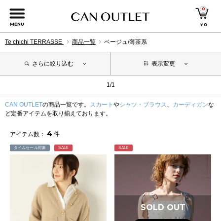
0
MENU
￥
0
Te chichi TERRASSE
商品一覧
ベージュ/薄茶系
さらに絞り込む
表示変更
1/1
CAN OUTLET
の商品一覧です。
スカート
や
シャツ・ブラウス
、
カーディガン
な
ど定番アイテムを取り揃えております。
4
アイテム数：
件
タイムセール対象
SALE
SALE
SOLD OUT