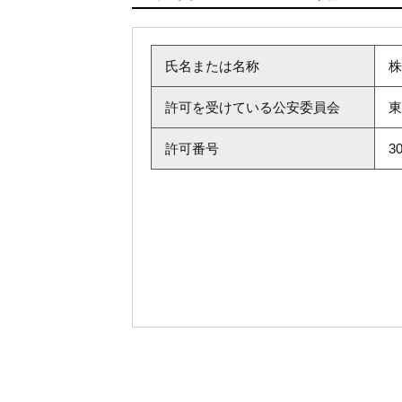
氏名または名称
株
許可を受けている公安委員会
東
許可番号
3