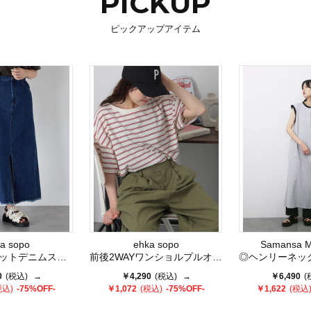
PICKUP
ピックアップアイテム
a sopo
ehka sopo
Samansa M
トデニムスカート
前後2WAYワンショルプルオーバー
◎ヘンリーネックテ
0
(税込)
→
￥4,290
(税込)
→
￥6,490
(
税込)
-75%OFF-
￥1,072
(税込)
-75%OFF-
￥1,622
(税込