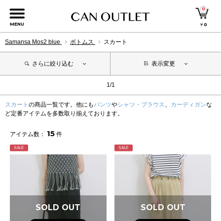
0
MENU
￥
0
Samansa Mos2 blue
ボトムス
スカート
さらに絞り込む
表示変更
1/1
スカート
の商品一覧です。他にも
パンツ
や
シャツ・ブラウス
、
カーディガン
な
ど定番アイテムを多数取り揃えております。
15
アイテム数：
件
SALE
SALE
SOLD OUT
SOLD OUT