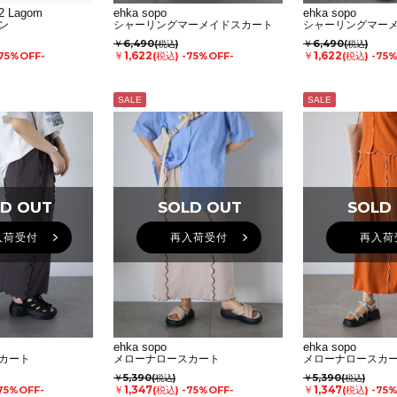
2 Lagom
ehka sopo
ehka sopo
ン
シャーリングマーメイドスカート
シャーリングマー
￥6,490
￥6,490
(税込)
(税込)
￥1,622
￥1,622
75%OFF-
(税込)
-75%OFF-
(税込)
-75
SALE
SALE
D OUT
D OUT
SOLD OUT
SOLD OUT
SOLD
SOLD
入荷受付
再入荷受付
再入荷
ehka sopo
ehka sopo
カート
メローナロースカート
メローナロースカ
￥5,390
￥5,390
(税込)
(税込)
￥1,347
￥1,347
75%OFF-
(税込)
-75%OFF-
(税込)
-75