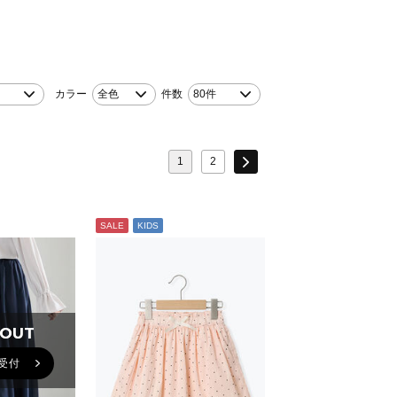
カラー
全色
件数
80件
1
2
SALE
KIDS
 OUT
 OUT
受付