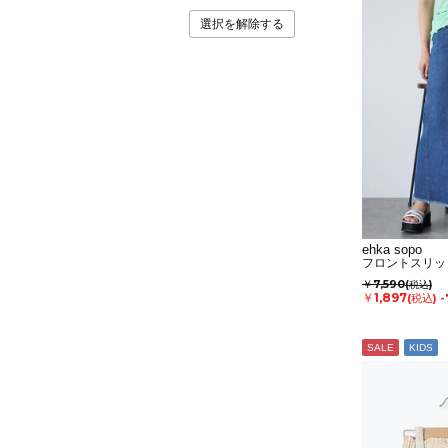
選択を解除する
ehka sopo
フロントスリッ
￥7,590
(税込)
￥1,897
(税込)
-
SALE
KIDS