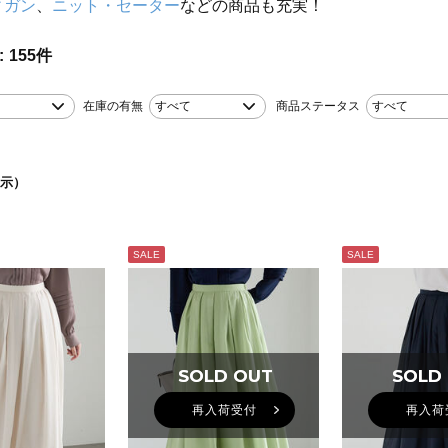
ィガン
、
ニット・セーター
などの商品も充実！
155
件
在庫の有無
すべて
商品ステータス
すべて
示）
SALE
SALE
SOLD OUT
SOLD OUT
SOLD
SOLD
再入荷受付
再入荷