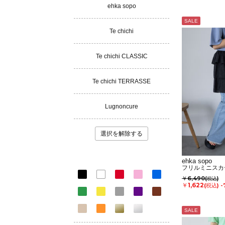
ehka sopo
SALE
Te chichi
Te chichi CLASSIC
Te chichi TERRASSE
Lugnoncure
選択を解除する
ehka sopo
フリルミニスカ
￥6,490
(税込)
￥1,622
(税込)
-
SALE