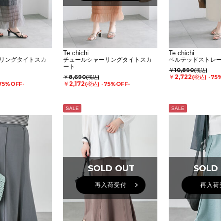
Te chichi
Te chichi
リングタイトスカ
チュールシャーリングタイトスカ
ベルテッドストレ
ート
￥10,890
(税込)
￥2,722
￥8,690
(税込)
-75
(税込)
￥2,172
75%OFF-
(税込)
-75%OFF-
SALE
SALE
SOLD OUT
SOLD OUT
SOLD
SOLD
再入荷受付
再入荷