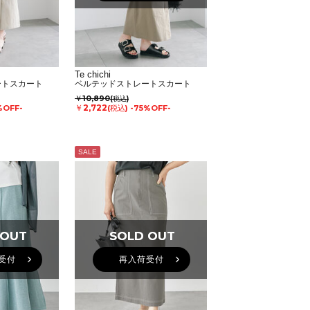
Te chichi
ートスカート
ベルテッドストレートスカート
￥10,890
(税込)
￥2,722
%OFF-
(税込)
-75%OFF-
SALE
 OUT
 OUT
SOLD OUT
SOLD OUT
受付
再入荷受付