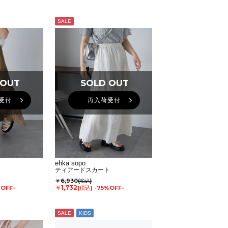
SALE
 OUT
 OUT
SOLD OUT
SOLD OUT
受付
再入荷受付
ehka sopo
ト
ティアードスカート
￥6,930
(税込)
￥1,732
%OFF-
(税込)
-75%OFF-
SALE
KIDS