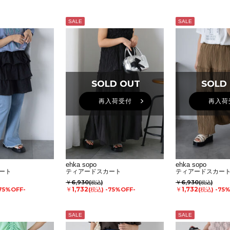
SALE
SALE
SOLD OUT
SOLD OUT
SOLD
SOLD
再入荷受付
再入荷
ehka sopo
ehka sopo
ート
ティアードスカート
ティアードスカー
￥6,930
￥6,930
(税込)
(税込)
￥1,732
￥1,732
75%OFF-
(税込)
-75%OFF-
(税込)
-75
SALE
SALE