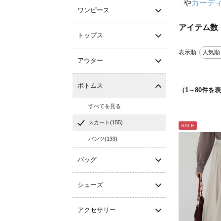
や
カーデ
ワンピース
アイテム数
トップス
表示順
人気順
アウター
ボトムス
（
1
～
80
件を表
すべてを見る
スカート(155)
SALE
パンツ(133)
バッグ
シューズ
アクセサリー