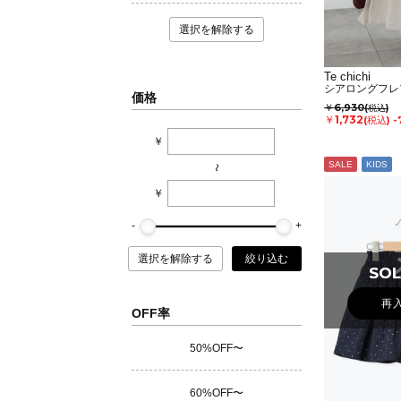
選択を解除する
Te chichi
シアロングフレ
価格
￥6,930
(税込)
￥1,732
(税込)
-
￥
SALE
KIDS
~
￥
選択を解除する
絞り込む
SOL
SOL
再
OFF率
50%OFF〜
60%OFF〜