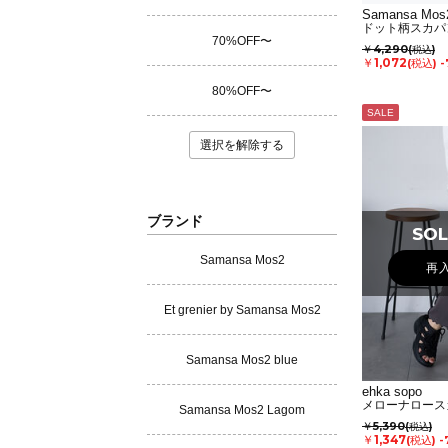
Samansa Mos
ドット柄スカパ
70%OFF〜
￥4,290
(税込)
￥1,072
(税込)
-
80%OFF〜
SALE
選択を解除する
ブランド
SOL
SOL
Samansa Mos2
再
Et grenier by Samansa Mos2
Samansa Mos2 blue
ehka sopo
メローナロース
Samansa Mos2 Lagom
￥5,390
(税込)
￥1,347
(税込)
-