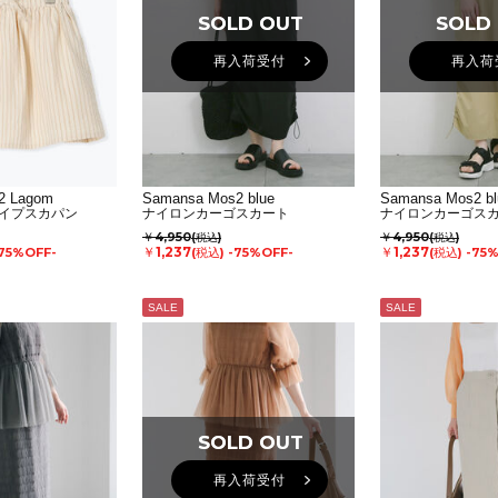
SOLD OUT
SOLD OUT
SOLD
SOLD
再入荷受付
再入荷
2 Lagom
Samansa Mos2 blue
Samansa Mos2 bl
イプスカパン
ナイロンカーゴスカート
ナイロンカーゴス
￥4,950
￥4,950
(税込)
(税込)
￥1,237
￥1,237
75%OFF-
(税込)
-75%OFF-
(税込)
-75
SALE
SALE
SOLD OUT
SOLD OUT
再入荷受付