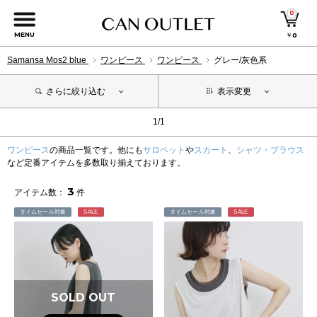
0
MENU
￥
0
Samansa Mos2 blue
ワンピース
ワンピース
グレー/灰色系
さらに絞り込む
表示変更
1/1
ワンピース
の商品一覧です。他にも
サロペット
や
スカート
、
シャツ・ブラウス
など定番アイテムを多数取り揃えております。
3
アイテム数：
件
タイムセール対象
SALE
タイムセール対象
SALE
SOLD OUT