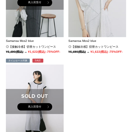
再入荷受付
Samansa Mos2 blue
Samansa Mos2 blue
◎【接触冷感】切替カットワンピース
◎【接触冷感】切替カットワンピース
¥6,490
(税込)
→
¥1,622
(税込)
-75%OFF-
¥6,490
(税込)
→
¥1,622
(税込)
-75%OFF-
タイムセール対象
SALE
SOLD OUT
再入荷受付