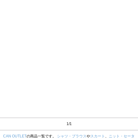
1/1
CAN OUTLET
の商品一覧です。
シャツ・ブラウス
や
スカート
、
ニット・セータ