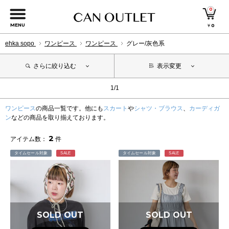
0
MENU
￥
0
ehka sopo
ワンピース
ワンピース
グレー/灰色系
さらに絞り込む
表示変更
1/1
ワンピース
の商品一覧です。他にも
スカート
や
シャツ・ブラウス
、
カーディガ
ン
などの商品を取り揃えております。
2
アイテム数：
件
タイムセール対象
SALE
タイムセール対象
SALE
SOLD OUT
SOLD OUT