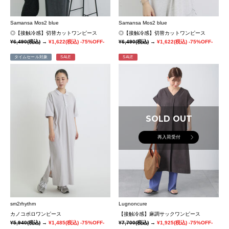
Samansa Mos2 blue
Samansa Mos2 blue
◎【接触冷感】切替カットワンピース
◎【接触冷感】切替カットワンピース
¥6,490
(税込)
→
¥1,622
(税込)
-75%OFF-
¥6,490
(税込)
→
¥1,622
(税込)
-75%OFF-
タイムセール対象
SALE
SALE
SOLD OUT
再入荷受付
sm2rhythm
Lugnoncure
カノコポロワンピース
【接触冷感】麻調サックワンピース
¥5,940
(税込)
→
¥1,485
(税込)
-75%OFF-
¥7,700
(税込)
→
¥1,925
(税込)
-75%OFF-