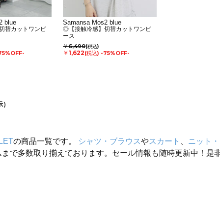
 blue
Samansa Mos2 blue
切替カットワンピ
◎【接触冷感】切替カットワンピ
ース
￥6,490
(税込)
￥1,622
75%OFF-
(税込)
-75%OFF-
示）
LET
の商品一覧です。
シャツ・ブラウス
や
スカート
、
ニット・
ムまで多数取り揃えております。セール情報も随時更新中！是