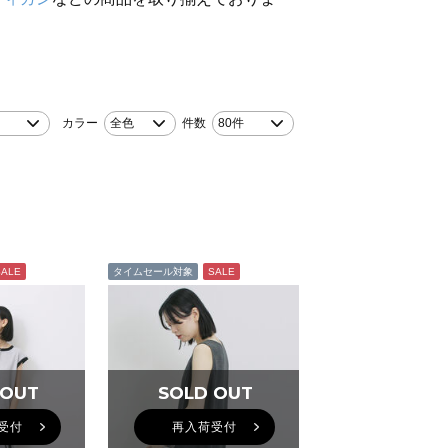
カラー
全色
件数
80件
SALE
タイムセール対象
SALE
 OUT
 OUT
SOLD OUT
SOLD OUT
受付
再入荷受付