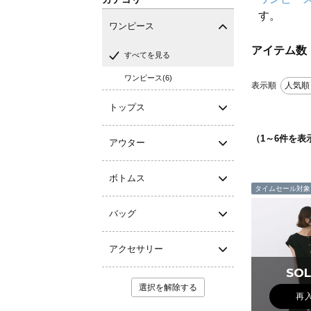
す。
ワンピース
アイテム数
すべてを見る
ワンピース(6)
表示順
人気順
トップス
（
1
～
6
件を表
アウター
ボトムス
タイムセール対象
バッグ
アクセサリー
SOL
SOL
選択を解除する
再