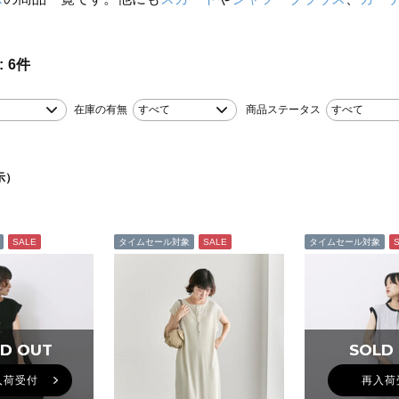
6
件
在庫の有無
すべて
商品ステータス
すべて
示）
SALE
タイムセール対象
SALE
タイムセール対象
D OUT
D OUT
SOLD
SOLD
入荷受付
再入荷