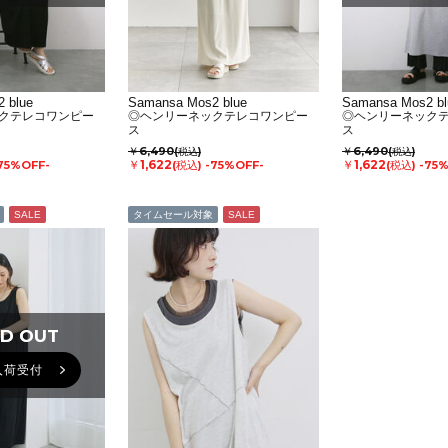
 blue
Samansa Mos2 blue
Samansa Mos2 bl
クテレコワンピー
◎ヘンリーネックテレコワンピー
◎ヘンリーネック
ス
ス
￥6,490
￥6,490
(税込)
(税込)
￥1,622
￥1,622
75%OFF-
(税込)
-75%OFF-
(税込)
-75
SALE
タイムセール対象
SALE
D OUT
D OUT
入荷受付