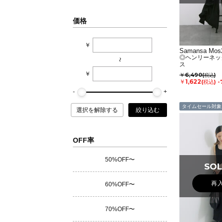
価格
￥
Samansa Mos2
◎ヘンリーネッ
~
ス
￥
￥6,490
(税込)
￥1,622
(税込)
-
タイムセール対象
選択を解除する
絞り込む
OFF率
50%OFF〜
SOL
SOL
再
60%OFF〜
70%OFF〜