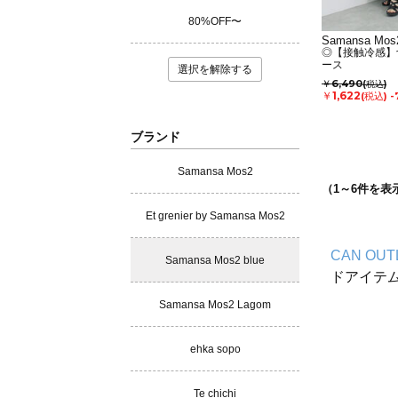
80%OFF〜
Samansa Mos2
◎【接触冷感】
ース
選択を解除する
￥6,490
(税込)
￥1,622
(税込)
-
ブランド
Samansa Mos2
（
1
～
6
件を表
Et grenier by Samansa Mos2
CAN OUT
Samansa Mos2 blue
ドアイテ
Samansa Mos2 Lagom
ehka sopo
Te chichi