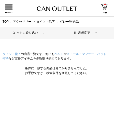
0
MENU
￥
0
TOP
アクセサリー
タイツ・靴下
グレー/灰色系
さらに絞り込む
表示変更
タイツ・靴下
の商品一覧です。他にも
ベルト
や
ストール・マフラー
、
ハット・
帽子
など定番アイテムを多数取り揃えております。
条件に一致する商品は見つかりませんでした。
お手数ですが、検索条件を変更してください。