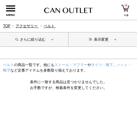
0
MENU
￥
0
TOP
アクセサリー
ベルト
さらに絞り込む
表示変更
ベルト
の商品一覧です。他にも
ストール・マフラー
や
タイツ・靴下
、
ハット・
帽子
など定番アイテムを多数取り揃えております。
条件に一致する商品は見つかりませんでした。
お手数ですが、検索条件を変更してください。