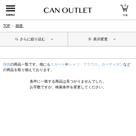
0
MENU
￥
0
TOP
雑貨
さらに絞り込む
表示変更
雑貨
の商品一覧です。他にも
スカート
や
シャツ・ブラウス
、
カーディガン
など
の商品を取り揃えております。
条件に一致する商品は見つかりませんでした。
お手数ですが、検索条件を変更してください。