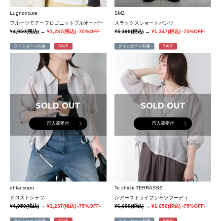
Lugnoncure
SM2
フルーツモチーフロゴニットプルオーバー
スラックスショートパンツ
¥4,950
(税込)
→
¥1,237
(税込)
-75%OFF-
¥5,390
(税込)
→
¥1,347
(税込)
-75%OFF-
タイムセール対象
SALE
タイムセール対象
SALE
SOLD OUT
SOLD OUT
再入荷受付
再入荷受付
ehka sopo
Te chichi TERRASSE
ドロストシャツ
シアーストライプシャツフーディ
¥4,950
(税込)
→
¥1,237
(税込)
-75%OFF-
¥6,600
(税込)
→
¥1,650
(税込)
-75%OFF-
タイムセール対象
SALE
タイムセール対象
SALE