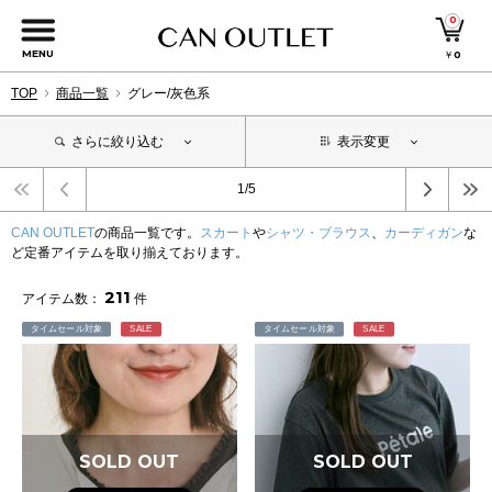
0
MENU
￥
0
TOP
商品一覧
グレー/灰色系
さらに絞り込む
表示変更
1/5
CAN OUTLET
の商品一覧です。
スカート
や
シャツ・ブラウス
、
カーディガン
な
ど定番アイテムを取り揃えております。
211
アイテム数：
件
タイムセール対象
SALE
タイムセール対象
SALE
SOLD OUT
SOLD OUT