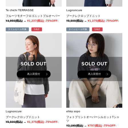
Te chichi TERRASSE
Lugnoncure
フルーツモチーフロゴニットプルオーバー
ブークレクロップドニット
¥4,950
(税込)
→
¥1,237
(税込)
-75%OFF-
¥5,500
(税込)
→
¥1,375
(税込)
-75%OFF-
タイムセール対象
SALE
タイムセール対象
SALE
SOLD OUT
SOLD OUT
再入荷受付
再入荷受付
Lugnoncure
ehka sopo
ブークレクロップドニット
フォトプリントオーバーシルエットTシャ
ツ
¥5,500
(税込)
→
¥1,375
(税込)
-75%OFF-
¥3,190
(税込)
→
¥797
(税込)
-75%OFF-