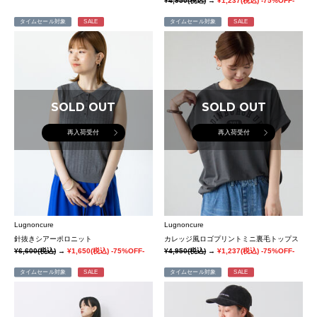
¥4,950
(税込)
→
¥1,237
(税込)
-75%OFF-
タイムセール対象
SALE
タイムセール対象
SALE
SOLD OUT
SOLD OUT
再入荷受付
再入荷受付
Lugnoncure
Lugnoncure
針抜きシアーポロニット
カレッジ風ロゴプリントミニ裏毛トップス
¥6,600
(税込)
→
¥1,650
(税込)
-75%OFF-
¥4,950
(税込)
→
¥1,237
(税込)
-75%OFF-
タイムセール対象
SALE
タイムセール対象
SALE