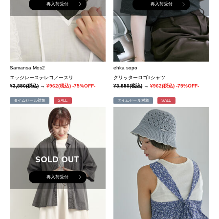
再入荷受付
再入荷受付
Samansa Mos2
ehka sopo
エッジレーステレコノースリ
グリッターロゴTシャツ
¥3,850
(税込)
→
¥962
(税込)
-75%OFF-
¥3,850
(税込)
→
¥962
(税込)
-75%OFF-
タイムセール対象
SALE
タイムセール対象
SALE
SOLD OUT
再入荷受付