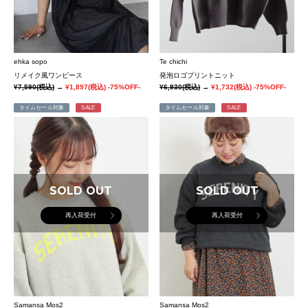
ehka sopo
Te chichi
リメイク風ワンピース
発泡ロゴプリントニット
¥7,590
(税込)
→
¥1,897
(税込)
-75%OFF-
¥6,930
(税込)
→
¥1,732
(税込)
-75%OFF-
タイムセール対象
SALE
タイムセール対象
SALE
SOLD OUT
SOLD OUT
再入荷受付
再入荷受付
Samansa Mos2
Samansa Mos2