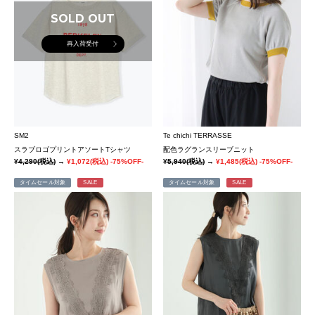
SOLD OUT
再入荷受付
SM2
Te chichi TERRASSE
スラブロゴプリントアソートTシャツ
配色ラグランスリーブニット
¥4,290
(税込)
→
¥1,072
(税込)
-75%OFF-
¥5,940
(税込)
→
¥1,485
(税込)
-75%OFF-
タイムセール対象
SALE
タイムセール対象
SALE