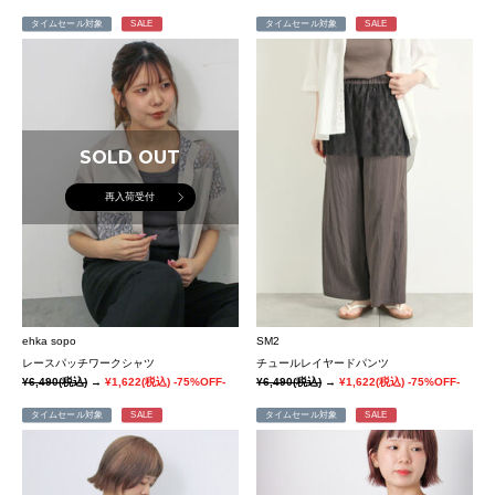
タイムセール対象
SALE
タイムセール対象
SALE
SOLD OUT
再入荷受付
ehka sopo
SM2
レースパッチワークシャツ
チュールレイヤードパンツ
¥6,490
(税込)
→
¥1,622
(税込)
-75%OFF-
¥6,490
(税込)
→
¥1,622
(税込)
-75%OFF-
タイムセール対象
SALE
タイムセール対象
SALE