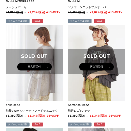
Te chichi TERRASSE
Te chichi
メッシュパーカー
ツノヤーンニットプルオーバー
¥4,950
(税込)
→
¥1,237
(税込)
-75%OFF-
¥6,490
(税込)
→
¥1,622
(税込)
-75%OFF-
タイムセール対象
SALE
タイムセール対象
SALE
SOLD OUT
SOLD OUT
再入荷受付
再入荷受付
ehka sopo
Samansa Mos2
前後2WAYシアーティアードチュニック
切替ロゴTシャツ
¥5,390
(税込)
→
¥1,347
(税込)
-75%OFF-
¥5,390
(税込)
→
¥1,347
(税込)
-75%OFF-
タイムセール対象
SALE
タイムセール対象
SALE