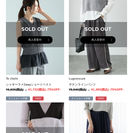
SOLD OUT
SOLD OUT
再入荷受付
再入荷受付
Te chichi
Lugnoncure
シャギーラメ2wayショートベスト
サテンラインパンツ
¥6,930
(税込)
→
¥1,732
(税込)
-75%OFF-
¥5,940
(税込)
→
¥1,485
(税込)
-75%OFF-
タイムセール対象
SALE
タイムセール対象
SALE