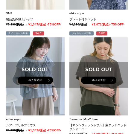
SM2
ehka sopo
製品染め加工シャツ
プレート付きハット
¥5,390
(税込)
→
¥1,347
(税込)
-75%OFF-
¥4,290
(税込)
→
¥1,072
(税込)
-75%OFF-
タイムセール対象
SALE
タイムセール対象
SALE
SOLD OUT
SOLD OUT
再入荷受付
再入荷受付
ehka sopo
Samansa Mos2 blue
シアーフリルブラウス
【マシンウォッシャブル】麻タッチニット
プルオーバー
¥5,390
(税込)
→
¥1,347
(税込)
-75%OFF-