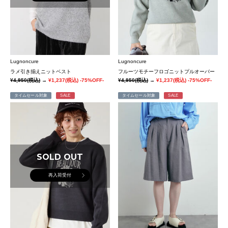
Lugnoncure
Lugnoncure
ラメ引き揃えニットベスト
フルーツモチーフロゴニットプルオーバー
¥4,950
(税込)
→
¥1,237
(税込)
-75%OFF-
¥4,950
(税込)
→
¥1,237
(税込)
-75%OFF-
タイムセール対象
SALE
タイムセール対象
SALE
SOLD OUT
再入荷受付