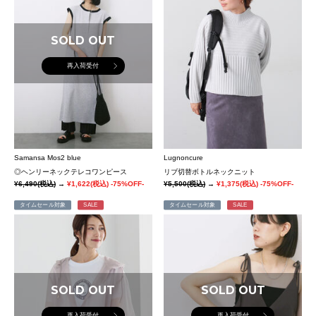
SOLD OUT
再入荷受付
Samansa Mos2 blue
Lugnoncure
◎ヘンリーネックテレコワンピース
リブ切替ボトルネックニット
¥6,490
(税込)
→
¥1,622
(税込)
-75%OFF-
¥5,500
(税込)
→
¥1,375
(税込)
-75%OFF-
タイムセール対象
SALE
タイムセール対象
SALE
SOLD OUT
SOLD OUT
再入荷受付
再入荷受付