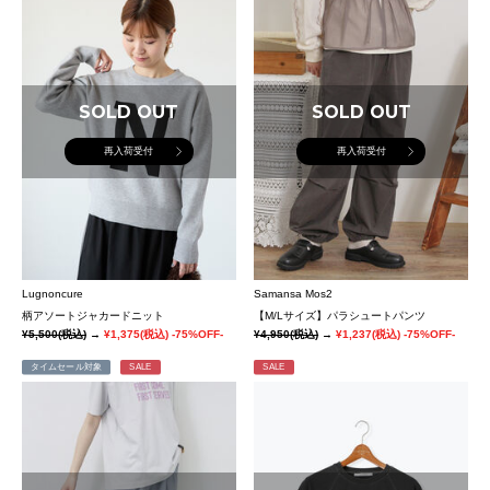
SOLD OUT
SOLD OUT
再入荷受付
再入荷受付
Lugnoncure
Samansa Mos2
柄アソートジャカードニット
【M/Lサイズ】パラシュートパンツ
¥5,500
(税込)
→
¥1,375
(税込)
-75%OFF-
¥4,950
(税込)
→
¥1,237
(税込)
-75%OFF-
タイムセール対象
SALE
SALE