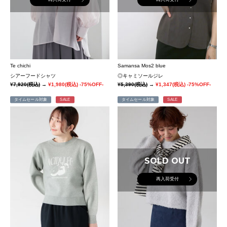
Te chichi
Samansa Mos2 blue
シアーフードシャツ
◎キャミソールジレ
¥7,920
(税込)
→
¥1,980
(税込)
-75%OFF-
¥5,390
(税込)
→
¥1,347
(税込)
-75%OFF-
タイムセール対象
SALE
タイムセール対象
SALE
SOLD OUT
再入荷受付