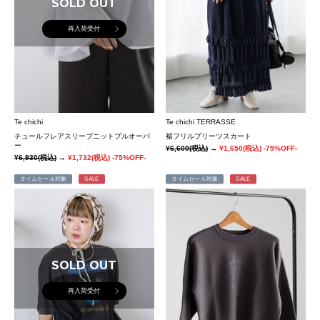
SOLD OUT
再入荷受付
Te chichi
Te chichi TERRASSE
チュールフレアスリーブニットプルオーバ
裾フリルプリーツスカート
ー
¥6,600
(税込)
→
¥1,650
(税込)
-75%OFF-
¥6,930
(税込)
→
¥1,732
(税込)
-75%OFF-
タイムセール対象
SALE
タイムセール対象
SALE
SOLD OUT
再入荷受付