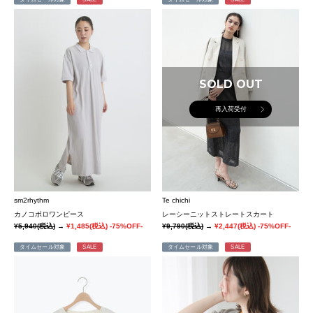
SOLD OUT
再入荷受付
sm2rhythm
Te chichi
カノコポロワンピース
レーシーニットストレートスカート
¥5,940
(税込)
→
¥1,485
(税込)
-75%OFF-
¥9,790
(税込)
→
¥2,447
(税込)
-75%OFF-
タイムセール対象
SALE
タイムセール対象
SALE