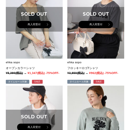
SOLD OUT
SOLD OUT
再入荷受付
再入荷受付
ehka sopo
ehka sopo
オープンカラーシャツ
フロッキーロゴTシャツ
¥5,390
(税込)
→
¥1,347
(税込)
-75%OFF-
¥3,850
(税込)
→
¥962
(税込)
-75%OFF-
タイムセール対象
SALE
タイムセール対象
SALE
SOLD OUT
再入荷受付