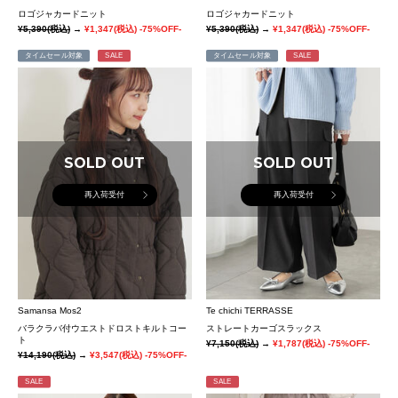
ロゴジャカードニット
ロゴジャカードニット
¥5,390
(税込)
→
¥1,347
(税込)
-75%OFF-
¥5,390
(税込)
→
¥1,347
(税込)
-75%OFF-
タイムセール対象
SALE
タイムセール対象
SALE
SOLD OUT
SOLD OUT
再入荷受付
再入荷受付
Samansa Mos2
Te chichi TERRASSE
バラクラバ付ウエストドロストキルトコー
ストレートカーゴスラックス
ト
¥7,150
(税込)
→
¥1,787
(税込)
-75%OFF-
¥14,190
(税込)
→
¥3,547
(税込)
-75%OFF-
SALE
SALE