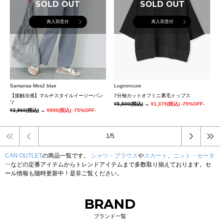
SOLD OUT
SOLD OUT
再入荷受付
再入荷受付
Samansa Mos2 blue
Lugnoncure
【接触冷感】マルチスタイルイージーパン
7分袖カットオフミニ裏毛トップス
ツ
¥5,500
(税込)
→
¥1,375
(税込)
-75%OFF-
¥3,960
(税込)
→
¥990
(税込)
-75%OFF-
1/5
CAN OUTLET
の商品一覧です。
シャツ・ブラウス
や
スカート
、
ニット・セータ
ー
などの定番アイテムからトレンドアイテムまで多数取り揃えております。セ
ール情報も随時更新中！是非ご覧ください。
BRAND
ブランド一覧