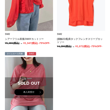
SM2
SM2
シアーフリル前後2WAYカットソー
[接触冷感]肩タックフレンチスリーブカッ
トソー
¥5,390
(税込)
→
¥1,347
(税込)
-75%OFF-
¥4,290
(税込)
→
¥1,072
(税込)
-75%OFF-
タイムセール対象
SALE
SOLD OUT
再入荷受付