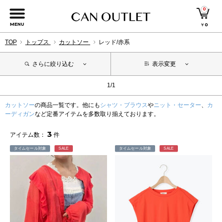
0
MENU
￥
0
TOP
トップス
カットソー
レッド/赤系
さらに絞り込む
表示変更
1/1
カットソー
の商品一覧です。他にも
シャツ・ブラウス
や
ニット・セーター
、
カ
ーディガン
など定番アイテムを多数取り揃えております。
3
アイテム数：
件
タイムセール対象
SALE
タイムセール対象
SALE