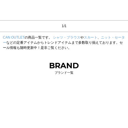
1/1
CAN OUTLET
の商品一覧です。
シャツ・ブラウス
や
スカート
、
ニット・セータ
ー
などの定番アイテムからトレンドアイテムまで多数取り揃えております。セ
ール情報も随時更新中！是非ご覧ください。
BRAND
ブランド一覧