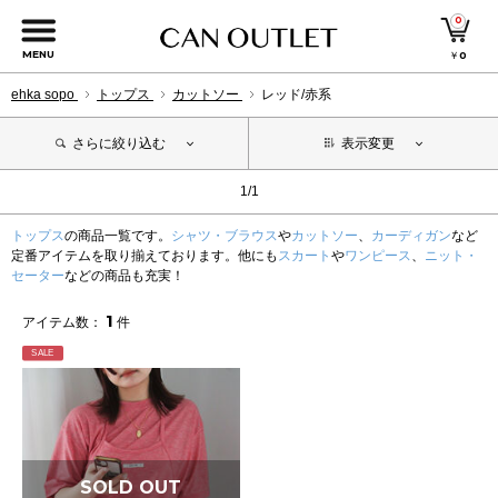
0
MENU
￥
0
ehka sopo
トップス
カットソー
レッド/赤系
さらに絞り込む
表示変更
1/1
トップス
の商品一覧です。
シャツ・ブラウス
や
カットソー
、
カーディガン
など
定番アイテムを取り揃えております。他にも
スカート
や
ワンピース
、
ニット・
セーター
などの商品も充実！
1
アイテム数：
件
SALE
SOLD OUT