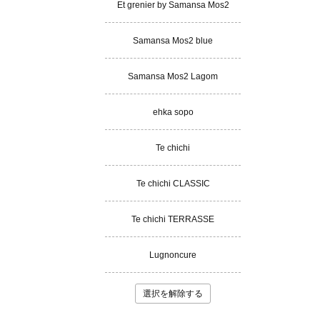
Et grenier by Samansa Mos2
Samansa Mos2 blue
Samansa Mos2 Lagom
ehka sopo
Te chichi
Te chichi CLASSIC
Te chichi TERRASSE
Lugnoncure
選択を解除する