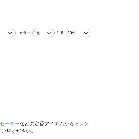
！
カラー
1色
件数
80件
セーター
などの定番アイテムからトレン
非ご覧ください。