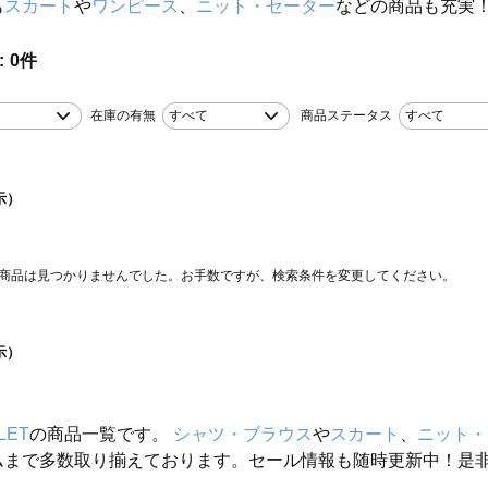
も
スカート
や
ワンピース
、
ニット・セーター
などの商品も充実
0
件
在庫の有無
すべて
商品ステータス
すべて
示）
商品は見つかりませんでした。お手数ですが、検索条件を変更してください。
示）
LET
の商品一覧です。
シャツ・ブラウス
や
スカート
、
ニット・
ムまで多数取り揃えております。セール情報も随時更新中！是