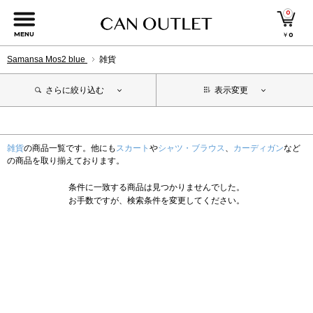
0
MENU
￥
0
Samansa Mos2 blue
雑貨
さらに絞り込む
表示変更
雑貨
の商品一覧です。他にも
スカート
や
シャツ・ブラウス
、
カーディガン
など
の商品を取り揃えております。
条件に一致する商品は見つかりませんでした。
お手数ですが、検索条件を変更してください。