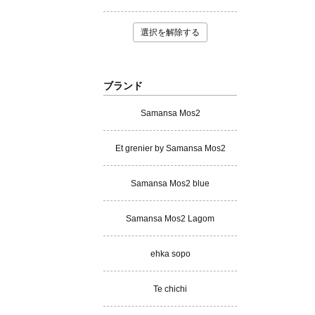
選択を解除する
ブランド
Samansa Mos2
Et grenier by Samansa Mos2
Samansa Mos2 blue
Samansa Mos2 Lagom
ehka sopo
Te chichi