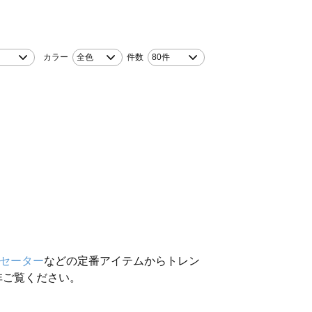
カラー
全色
件数
80件
セーター
などの定番アイテムからトレン
非ご覧ください。