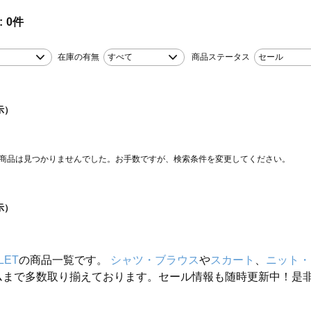
0
件
在庫の有無
すべて
商品ステータス
セール
示）
商品は見つかりませんでした。お手数ですが、検索条件を変更してください。
示）
LET
の商品一覧です。
シャツ・ブラウス
や
スカート
、
ニット・
ムまで多数取り揃えております。セール情報も随時更新中！是