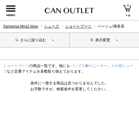
0
MENU
￥
0
Samansa Mos2 blue
シューズ
ショートブーツ
ベージュ/薄茶系
さらに絞り込む
表示変更
ショートブーツ
の商品一覧です。他にも
パンプス
や
スニーカー
、
その他シュー
ズ
など定番アイテムを多数取り揃えております。
条件に一致する商品は見つかりませんでした。
お手数ですが、検索条件を変更してください。