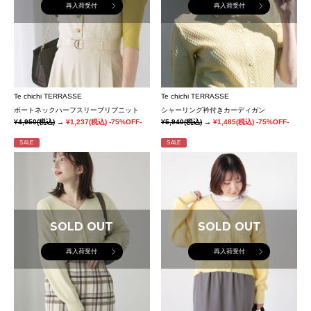
再入荷受付
再入荷受付
Te chichi TERRASSE
Te chichi TERRASSE
ボートネックハーフスリーブリブニット
シャーリング衿付きカーディガン
¥4,950
(税込)
→
¥1,237
(税込)
-75%OFF-
¥5,940
(税込)
→
¥1,485
(税込)
-75%OFF-
SALE
SALE
SOLD OUT
SOLD OUT
再入荷受付
再入荷受付