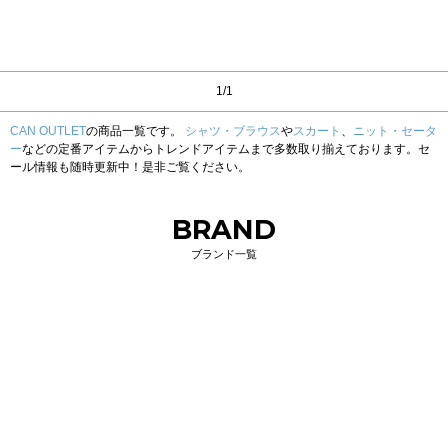
1/1
CAN OUTLET
の商品一覧です。
シャツ・ブラウス
や
スカート
、
ニット・セータ
ー
などの定番アイテムからトレンドアイテムまで多数取り揃えております。セ
ール情報も随時更新中！是非ご覧ください。
BRAND
ブランド一覧