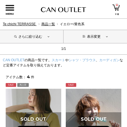
0
MENU
￥
0
Te chichi TERRASSE
商品一覧
イエロー/黄色系
さらに絞り込む
表示変更
1/1
CAN OUTLET
の商品一覧です。
スカート
や
シャツ・ブラウス
、
カーディガン
な
ど定番アイテムを取り揃えております。
4
アイテム数：
件
SALE
再入荷
SALE
SOLD OUT
SOLD OUT