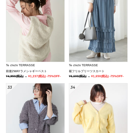
Te chichi TERRASSE
Te chichi TERRASSE
前後2WAYラメシャギーベスト
裾フリルプリーツスカート
¥4,950
(税込)
→
¥1,237
(税込)
-75%OFF-
¥6,600
(税込)
→
¥1,650
(税込)
-75%OFF-