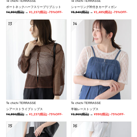
Te chichi TERRASSE
Te chichi TERRASSE
ボートネックハーフスリーブリブニット
シャーリング衿付きカーディガン
¥4,950
(税込)
→
¥1,237
(税込)
-75%OFF-
¥5,940
(税込)
→
¥1,485
(税込)
-75%OFF-
Te chichi TERRASSE
Te chichi TERRASSE
シアーストライプトップス
半袖レーストップス
¥4,950
(税込)
→
¥1,237
(税込)
-75%OFF-
¥3,960
(税込)
→
¥990
(税込)
-75%OFF-