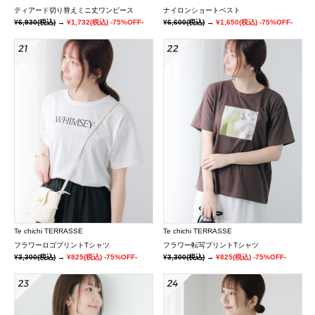
ティアード切り替えミニ丈ワンピース
ナイロンショートベスト
¥6,930
(税込)
→
¥1,732
(税込)
-75%OFF-
¥6,600
(税込)
→
¥1,650
(税込)
-75%OFF-
Te chichi TERRASSE
Te chichi TERRASSE
フラワーロゴプリントTシャツ
フラワー転写プリントTシャツ
¥3,300
(税込)
→
¥825
(税込)
-75%OFF-
¥3,300
(税込)
→
¥825
(税込)
-75%OFF-