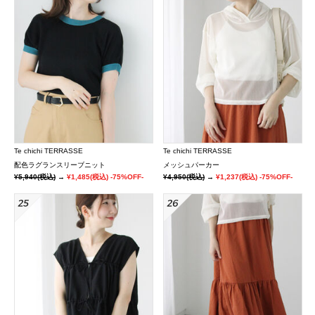
Te chichi TERRASSE
Te chichi TERRASSE
配色ラグランスリーブニット
メッシュパーカー
¥5,940
(税込)
→
¥1,485
(税込)
-75%OFF-
¥4,950
(税込)
→
¥1,237
(税込)
-75%OFF-