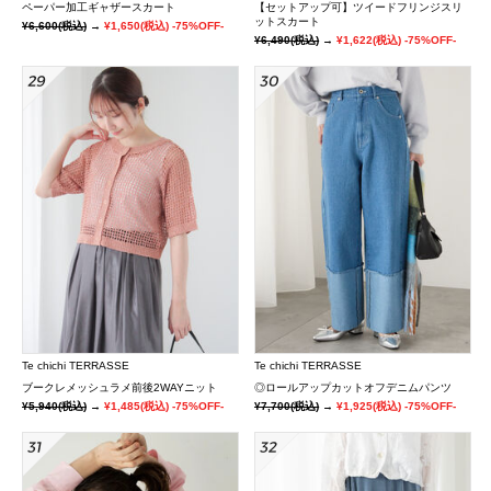
ペーパー加工ギャザースカート
【セットアップ可】ツイードフリンジスリ
ットスカート
¥6,600
(税込)
→
¥1,650
(税込)
-75%OFF-
¥6,490
(税込)
→
¥1,622
(税込)
-75%OFF-
Te chichi TERRASSE
Te chichi TERRASSE
ブークレメッシュラメ前後2WAYニット
◎ロールアップカットオフデニムパンツ
¥5,940
(税込)
→
¥1,485
(税込)
-75%OFF-
¥7,700
(税込)
→
¥1,925
(税込)
-75%OFF-