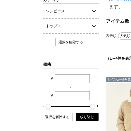
ます。
ワンピース
アイテム数
トップス
表示順
人気順
選択を解除する
（
1
～
4
件を表
価格
￥
タイムセール対象
~
￥
選択を解除する
絞り込む