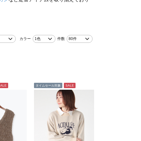
カラー
1色
件数
80件
SALE
タイムセール対象
SALE