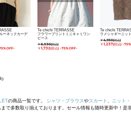
RRASSE
Te chichi TERRASSE
Te chichi TERRA
ルーネックカーデ
フラワープリントミニキャミワン
ラメシャギーニッ
ピース
￥4,950
(税込)
￥1,237
￥6,930
(税込)
-75
(税込)
￥1,732
75%OFF-
(税込)
-75%OFF-
示）
LET
の商品一覧です。
シャツ・ブラウス
や
スカート
、
ニット・
ムまで多数取り揃えております。セール情報も随時更新中！是