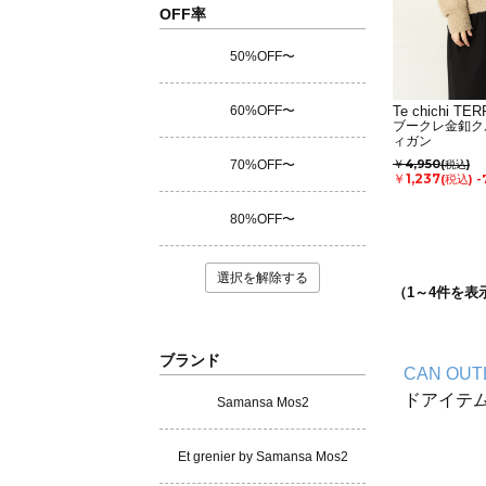
OFF率
50%OFF〜
60%OFF〜
Te chichi TE
ブークレ金釦ク
ィガン
￥4,950
70%OFF〜
(税込)
￥1,237
(税込)
-
80%OFF〜
選択を解除する
（
1
～
4
件を表
ブランド
CAN OUT
ドアイテ
Samansa Mos2
Et grenier by Samansa Mos2