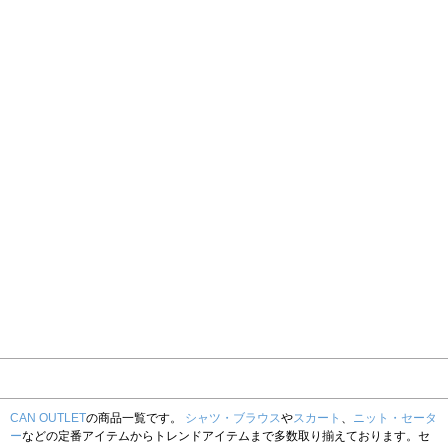
CAN OUTLET
の商品一覧です。
シャツ・ブラウス
や
スカート
、
ニット・セータ
ー
などの定番アイテムからトレンドアイテムまで多数取り揃えております。セ