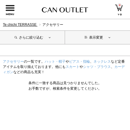
0
MENU
￥
0
Te chichi TERRASSE
アクセサリー
さらに絞り込む
表示変更
アクセサリー
の一覧です。
ハット・帽子
や
ピアス・指輪
、
ネックレス
など定番
アイテムを取り揃えております。他にも
スカート
や
シャツ・ブラウス
、
カーデ
ィガン
などの商品も充実！
条件に一致する商品は見つかりませんでした。
お手数ですが、検索条件を変更してください。