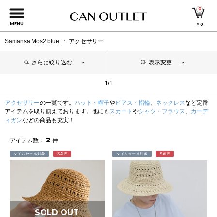
0
MENU
￥
0
Samansa Mos2 blue
アクセサリー
さらに絞り込む
表示変更
1/1
アクセサリー
の一覧です。
ハット・帽子
や
ピアス・指輪
、
ネックレス
など定番
アイテムを取り揃えております。他にも
スカート
や
シャツ・ブラウス
、
カーデ
ィガン
などの商品も充実！
2
アイテム数：
件
タイムセール対象
SALE
タイムセール対象
SALE
SOLD OUT