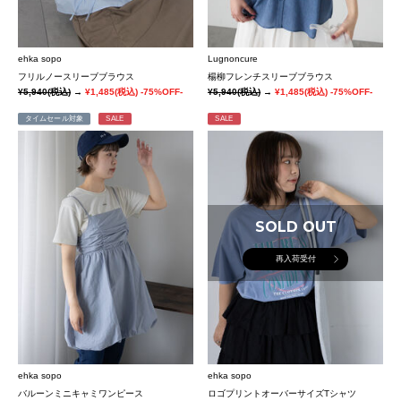
ehka sopo
Lugnoncure
フリルノースリーブブラウス
楊柳フレンチスリーブブラウス
¥5,940
(税込)
→
¥1,485
(税込)
-75%OFF-
¥5,940
(税込)
→
¥1,485
(税込)
-75%OFF-
タイムセール対象
SALE
SALE
SOLD OUT
再入荷受付
ehka sopo
ehka sopo
バルーンミニキャミワンピース
ロゴプリントオーバーサイズTシャツ