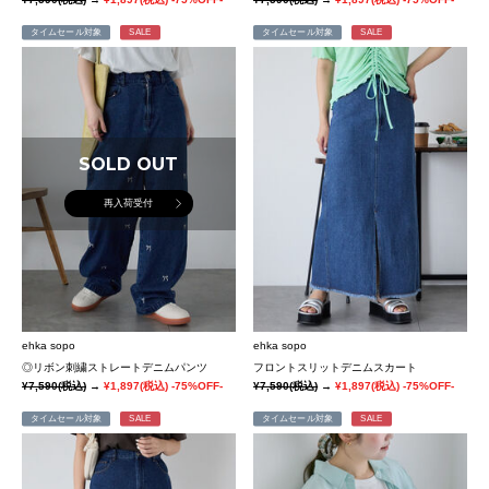
タイムセール対象
SALE
タイムセール対象
SALE
SOLD OUT
再入荷受付
ehka sopo
ehka sopo
◎リボン刺繍ストレートデニムパンツ
フロントスリットデニムスカート
¥7,590
(税込)
→
¥1,897
(税込)
-75%OFF-
¥7,590
(税込)
→
¥1,897
(税込)
-75%OFF-
タイムセール対象
SALE
タイムセール対象
SALE