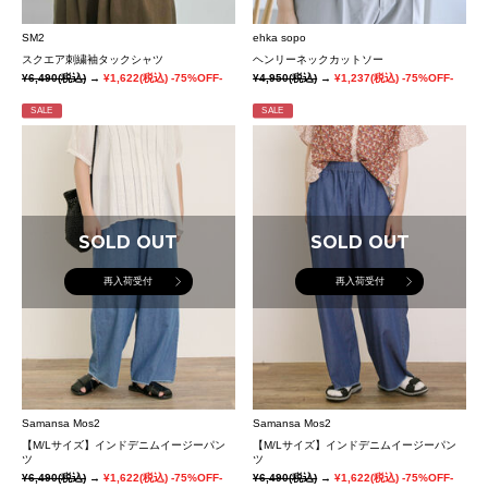
SM2
ehka sopo
スクエア刺繍袖タックシャツ
ヘンリーネックカットソー
¥6,490
(税込)
→
¥1,622
(税込)
-75%OFF-
¥4,950
(税込)
→
¥1,237
(税込)
-75%OFF-
SALE
SALE
SOLD OUT
SOLD OUT
再入荷受付
再入荷受付
Samansa Mos2
Samansa Mos2
【M/Lサイズ】インドデニムイージーパン
【M/Lサイズ】インドデニムイージーパン
ツ
ツ
¥6,490
(税込)
→
¥1,622
(税込)
-75%OFF-
¥6,490
(税込)
→
¥1,622
(税込)
-75%OFF-