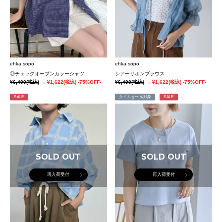
ehka sopo
ehka sopo
◎チェックオープンカラーシャツ
シアーリボンブラウス
¥6,490
(税込)
→
¥1,622
(税込)
-75%OFF-
¥6,490
(税込)
→
¥1,622
(税込)
-75%OFF-
SALE
タイムセール対象
SALE
SOLD OUT
SOLD OUT
再入荷受付
再入荷受付