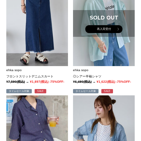
SOLD OUT
再入荷受付
ehka sopo
ehka sopo
フロントスリットデニムスカート
◎シアー半袖シャツ
¥7,590
(税込)
→
¥1,897
(税込)
-75%OFF-
¥6,490
(税込)
→
¥1,622
(税込)
-75%OFF-
タイムセール対象
SALE
タイムセール対象
SALE