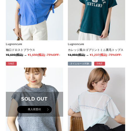
Lugnoncure
Lugnoncure
袖口ドロストブラウス
カレッジ風ロゴプリントミニ裏毛トップス
¥6,600
(税込)
→
¥1,650
(税込)
-75%OFF-
¥4,950
(税込)
→
¥1,237
(税込)
-75%OFF-
SALE
タイムセール対象
SALE
SOLD OUT
再入荷受付