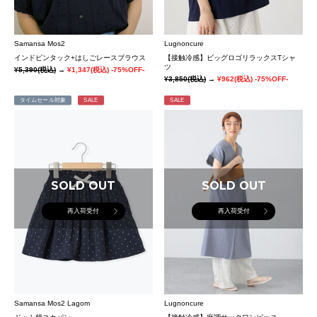
Samansa Mos2
Lugnoncure
インドピンタック+はしごレースブラウス
【接触冷感】ビッグロゴリラックスTシャ
ツ
¥5,390
(税込)
→
¥1,347
(税込)
-75%OFF-
¥3,850
(税込)
→
¥962
(税込)
-75%OFF-
タイムセール対象
SALE
SALE
SOLD OUT
SOLD OUT
再入荷受付
再入荷受付
Samansa Mos2 Lagom
Lugnoncure