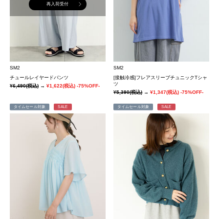
再入荷受付
SM2
SM2
チュールレイヤードパンツ
[接触冷感]フレアスリーブチュニックTシャ
ツ
¥6,490
(税込)
→
¥1,622
(税込)
-75%OFF-
¥5,390
(税込)
→
¥1,347
(税込)
-75%OFF-
タイムセール対象
SALE
タイムセール対象
SALE