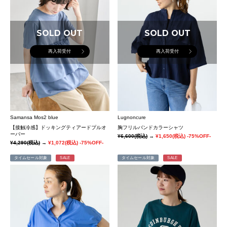
SOLD OUT
SOLD OUT
再入荷受付
再入荷受付
Samansa Mos2 blue
Lugnoncure
【接触冷感】ドッキングティアードプルオ
胸フリルバンドカラーシャツ
ーバー
¥6,600
(税込)
→
¥1,650
(税込)
-75%OFF-
¥4,290
(税込)
→
¥1,072
(税込)
-75%OFF-
タイムセール対象
SALE
タイムセール対象
SALE