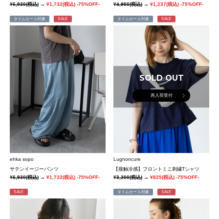
¥6,930
(税込)
→
¥1,732
(税込)
-75%OFF-
¥4,950
(税込)
→
¥1,237
(税込)
-75%OFF-
タイムセール対象
SALE
タイムセール対象
SALE
SOLD OUT
再入荷受付
ehka sopo
Lugnoncure
サテンイージーパンツ
【接触冷感】フロントミニ刺繍Tシャツ
¥6,930
(税込)
→
¥1,732
(税込)
-75%OFF-
¥3,300
(税込)
→
¥825
(税込)
-75%OFF-
SALE
タイムセール対象
SALE