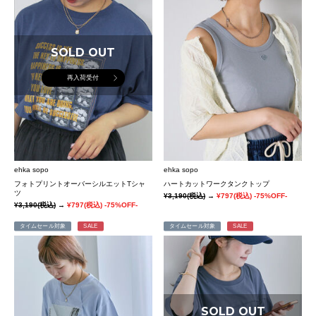
SOLD OUT
再入荷受付
ehka sopo
ehka sopo
フォトプリントオーバーシルエットTシャ
ハートカットワークタンクトップ
ツ
¥3,190
(税込)
→
¥797
(税込)
-75%OFF-
¥3,190
(税込)
→
¥797
(税込)
-75%OFF-
タイムセール対象
SALE
タイムセール対象
SALE
SOLD OUT