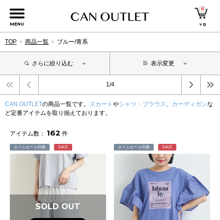
0
MENU
￥
0
TOP
商品一覧
ブルー/青系
さらに絞り込む
表示変更
1/4
CAN OUTLET
の商品一覧です。
スカート
や
シャツ・ブラウス
、
カーディガン
な
ど定番アイテムを取り揃えております。
162
アイテム数：
件
タイムセール対象
SALE
タイムセール対象
SALE
SOLD OUT