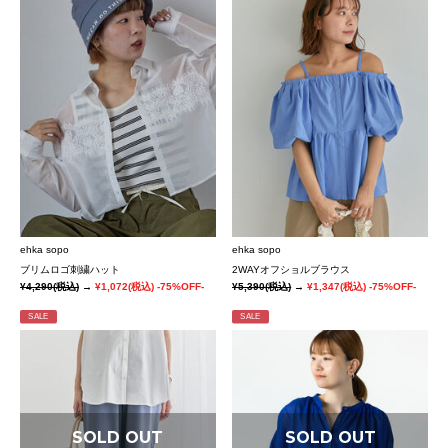
ehka sopo
ehka sopo
ブリムロゴ刺繍ハット
2WAYオフショルブラウス
¥4,290
(税込)
→
¥1,072
(税込)
-75%OFF-
¥5,390
(税込)
→
¥1,347
(税込)
-75%OFF-
SALE
SALE
SOLD OUT
SOLD OUT