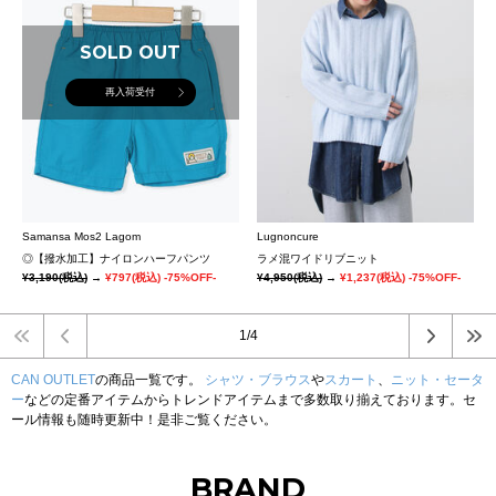
SOLD OUT
再入荷受付
Samansa Mos2 Lagom
Lugnoncure
◎【撥水加工】ナイロンハーフパンツ
ラメ混ワイドリブニット
¥3,190
(税込)
→
¥797
(税込)
-75%OFF-
¥4,950
(税込)
→
¥1,237
(税込)
-75%OFF-
1/4
CAN OUTLET
の商品一覧です。
シャツ・ブラウス
や
スカート
、
ニット・セータ
ー
などの定番アイテムからトレンドアイテムまで多数取り揃えております。セ
ール情報も随時更新中！是非ご覧ください。
BRAND