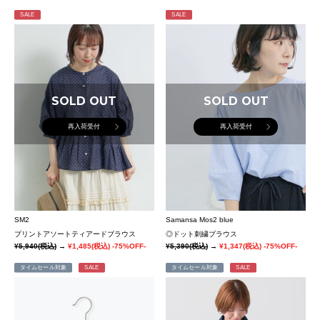
SALE
SALE
SOLD OUT
SOLD OUT
再入荷受付
再入荷受付
SM2
Samansa Mos2 blue
プリントアソートティアードブラウス
◎ドット刺繍ブラウス
¥5,940
(税込)
→
¥1,485
(税込)
-75%OFF-
¥5,390
(税込)
→
¥1,347
(税込)
-75%OFF-
タイムセール対象
SALE
タイムセール対象
SALE