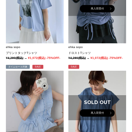
再入荷受付
ehka sopo
ehka sopo
プリントタックTシャツ
ドロストTシャツ
¥4,290
(税込)
→
¥1,072
(税込)
-75%OFF-
¥4,290
(税込)
→
¥1,072
(税込)
-75%OFF-
タイムセール対象
SALE
SALE
SOLD OUT
再入荷受付