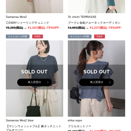
Samansa Mos2
Te chichi TERRASSE
◎2WAYシャーリングチュニック
ブークレ金釦クルーネックカーディガン
¥5,390
(税込)
→
¥1,347
(税込)
-75%OFF-
¥4,950
(税込)
→
¥1,237
(税込)
-75%OFF-
タイムセール対象
SALE
タイムセール対象
SALE
SOLD OUT
SOLD OUT
再入荷受付
再入荷受付
Samansa Mos2 blue
ehka sopo
【マシンウォッシャブル】麻タッチニット
フリルカットソー
プルオーバー