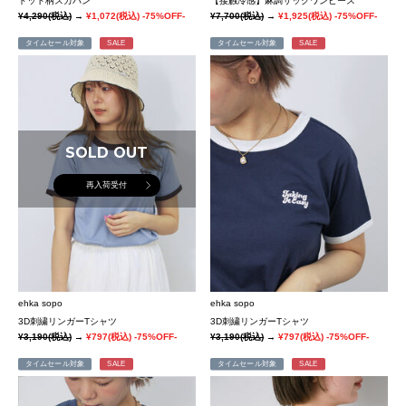
ドット柄スカパン
【接触冷感】麻調サックワンピース
¥4,290
(税込)
→
¥1,072
(税込)
-75%OFF-
¥7,700
(税込)
→
¥1,925
(税込)
-75%OFF-
タイムセール対象
SALE
タイムセール対象
SALE
SOLD OUT
再入荷受付
ehka sopo
ehka sopo
3D刺繍リンガーTシャツ
3D刺繍リンガーTシャツ
¥3,190
(税込)
→
¥797
(税込)
-75%OFF-
¥3,190
(税込)
→
¥797
(税込)
-75%OFF-
タイムセール対象
SALE
タイムセール対象
SALE