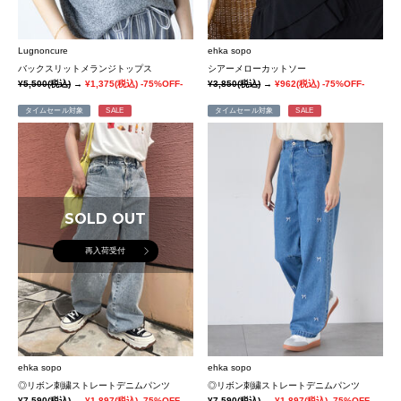
Lugnoncure
ehka sopo
バックスリットメランジトップス
シアーメローカットソー
¥5,500
(税込)
→
¥1,375
(税込)
-75%OFF-
¥3,850
(税込)
→
¥962
(税込)
-75%OFF-
タイムセール対象
SALE
タイムセール対象
SALE
SOLD OUT
再入荷受付
ehka sopo
ehka sopo
◎リボン刺繍ストレートデニムパンツ
◎リボン刺繍ストレートデニムパンツ
¥7,590
(税込)
→
¥1,897
(税込)
-75%OFF-
¥7,590
(税込)
→
¥1,897
(税込)
-75%OFF-