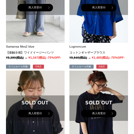
再入荷受付
再入荷受付
Samansa Mos2 blue
Lugnoncure
【接触冷感】ワイドイージーパンツ
コットンギャザーブラウス
¥5,390
(税込)
→
¥1,347
(税込)
-75%OFF-
¥5,940
(税込)
→
¥1,485
(税込)
-75%OFF-
タイムセール対象
SALE
タイムセール対象
SALE
SOLD OUT
SOLD OUT
再入荷受付
再入荷受付