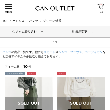
0
MENU
￥
0
TOP
ボトムス
パンツ
グリーン/緑系
さらに絞り込む
表示変更
1/1
パンツ
の商品一覧です。他にも
スカート
や
シャツ・ブラウス
、
カーディガン
な
ど定番アイテムを多数取り揃えております。
10
アイテム数：
件
タイムセール対象
SALE
SALE
SOLD OUT
SOLD OUT