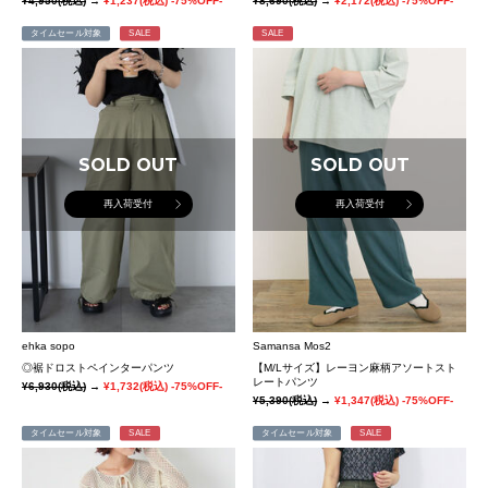
¥4,950
(税込)
→
¥1,237
(税込)
-75%OFF-
¥8,690
(税込)
→
¥2,172
(税込)
-75%OFF-
タイムセール対象
SALE
SALE
SOLD OUT
SOLD OUT
再入荷受付
再入荷受付
ehka sopo
Samansa Mos2
◎裾ドロストペインターパンツ
【M/Lサイズ】レーヨン麻柄アソートスト
レートパンツ
¥6,930
(税込)
→
¥1,732
(税込)
-75%OFF-
¥5,390
(税込)
→
¥1,347
(税込)
-75%OFF-
タイムセール対象
SALE
タイムセール対象
SALE