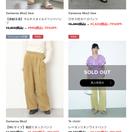
Samansa Mos2 blue
Samansa Mos2 blue
【接触冷感】マルチスタイルイージーパン
◎サス付カーゴパンツ
ツ
¥6,490
(税込)
→
¥1,622
(税込)
-75%OFF-
¥3,960
(税込)
→
¥990
(税込)
-75%OFF-
タイムセール対象
SALE
SALE
SOLD OUT
再入荷受付
Samansa Mos2
Te chichi
【M/Lサイズ】裾絞りタックパンツ
レーヨンリネンワイドパンツ