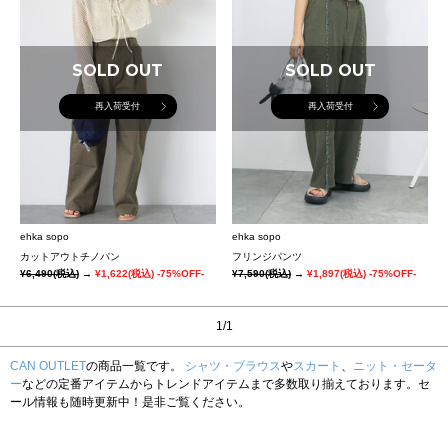
SOLD OUT
SOLD OUT
再入荷受付
再入荷受付
ehka sopo
ehka sopo
カットアウトチノパン
フリンジパンツ
¥6,490
(税込)
→
¥1,622
(税込)
-75%OFF-
¥7,590
(税込)
→
¥1,897
(税込)
-75%OFF-
1/1
CAN OUTLET
の商品一覧です。
シャツ・ブラウス
や
スカート
、
ニット・セータ
ー
などの定番アイテムからトレンドアイテムまで多数取り揃えております。セ
ール情報も随時更新中！是非ご覧ください。