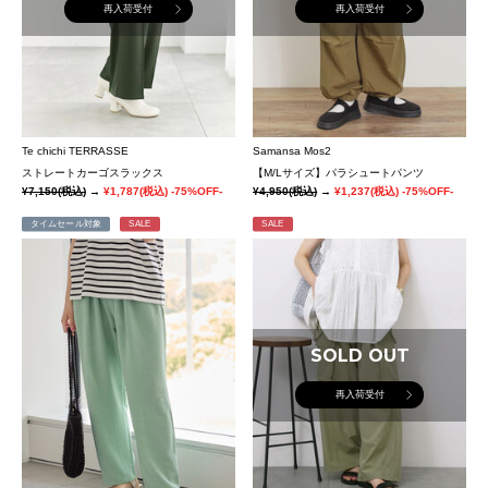
再入荷受付
再入荷受付
Te chichi TERRASSE
Samansa Mos2
ストレートカーゴスラックス
【M/Lサイズ】パラシュートパンツ
¥7,150
(税込)
→
¥1,787
(税込)
-75%OFF-
¥4,950
(税込)
→
¥1,237
(税込)
-75%OFF-
タイムセール対象
SALE
SALE
SOLD OUT
再入荷受付