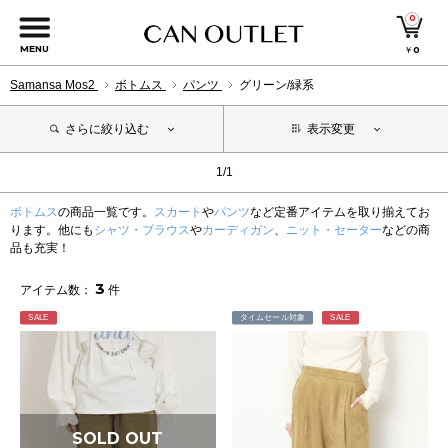
0
MENU
￥
0
Samansa Mos2
ボトムス
パンツ
グリーン/緑系
さらに絞り込む
表示変更
1/1
ボトムス
の商品一覧です。
スカート
や
パンツ
など定番アイテムを取り揃えてお
ります。他にも
シャツ・ブラウス
や
カーディガン
、
ニット・セーター
などの商
品も充実！
3
アイテム数：
件
SALE
タイムセール対象
SALE
SOLD OUT