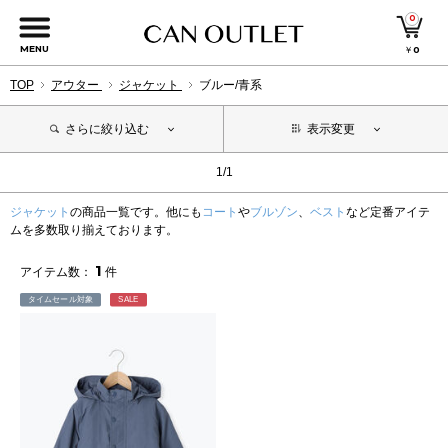
0
MENU
￥
0
TOP
アウター
ジャケット
ブルー/青系
さらに絞り込む
表示変更
1/1
ジャケット
の商品一覧です。他にも
コート
や
ブルゾン
、
ベスト
など定番アイテ
ムを多数取り揃えております。
1
アイテム数：
件
タイムセール対象
SALE