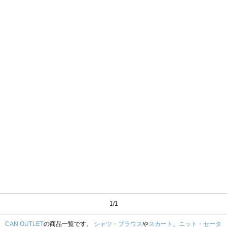
1/1
CAN OUTLET
の商品一覧です。
シャツ・ブラウス
や
スカート
、
ニット・セータ