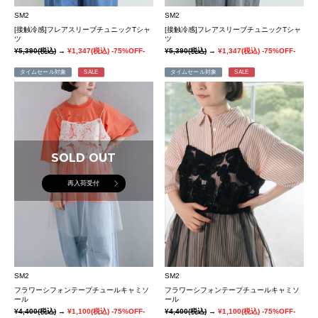
SM2
SM2
[接触冷感]フレアスリーブチュニックTシャ
[接触冷感]フレアスリーブチュニックTシャ
ツ
ツ
¥5,390
(税込)
→
¥1,347
(税込)
-75%OFF-
¥5,390
(税込)
→
¥1,347
(税込)
-75%OFF-
タイムセール対象
SALE
タイムセール対象
SALE
SOLD OUT
再入荷受付
SM2
SM2
フラワーシフォンテープチュールキャミソ
フラワーシフォンテープチュールキャミソ
ール
ール
¥4,400
(税込)
→
¥1,100
(税込)
-75%OFF-
¥4,400
(税込)
→
¥1,100
(税込)
-75%OFF-