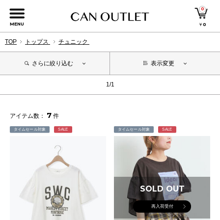
0
MENU
￥
0
TOP
トップス
チュニック
さらに絞り込む
表示変更
1/1
7
アイテム数：
件
タイムセール対象
SALE
タイムセール対象
SALE
SOLD OUT
再入荷受付