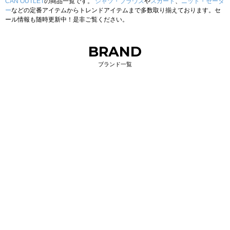
CAN OUTLET
の商品一覧です。
シャツ・ブラウス
や
スカート
、
ニット・セータ
ー
などの定番アイテムからトレンドアイテムまで多数取り揃えております。セ
ール情報も随時更新中！是非ご覧ください。
BRAND
ブランド一覧