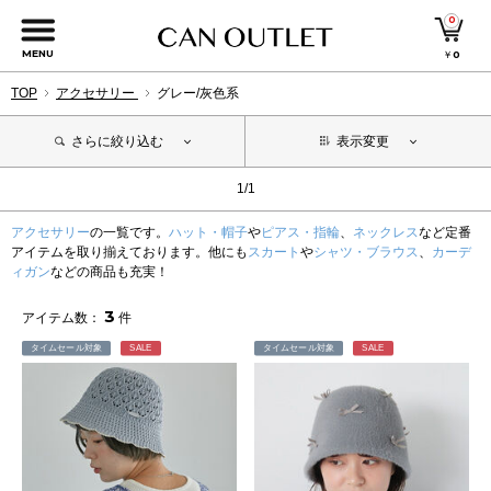
0
MENU
￥
0
TOP
アクセサリー
グレー/灰色系
さらに絞り込む
表示変更
1/1
アクセサリー
の一覧です。
ハット・帽子
や
ピアス・指輪
、
ネックレス
など定番
アイテムを取り揃えております。他にも
スカート
や
シャツ・ブラウス
、
カーデ
ィガン
などの商品も充実！
3
アイテム数：
件
タイムセール対象
SALE
タイムセール対象
SALE