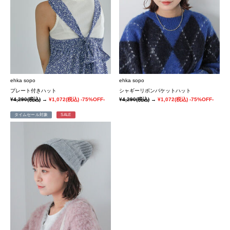
ehka sopo
ehka sopo
プレート付きハット
シャギーリボンバケットハット
¥4,290
(税込)
→
¥1,072
(税込)
-75%OFF-
¥4,290
(税込)
→
¥1,072
(税込)
-75%OFF-
タイムセール対象
SALE