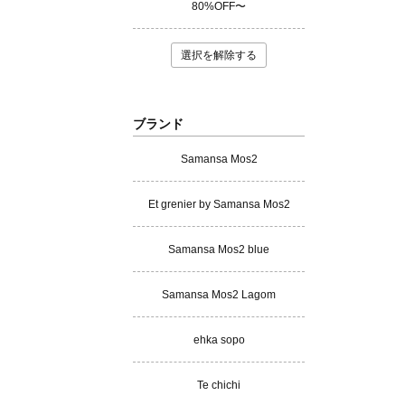
80%OFF〜
選択を解除する
ブランド
Samansa Mos2
Et grenier by Samansa Mos2
Samansa Mos2 blue
Samansa Mos2 Lagom
ehka sopo
Te chichi