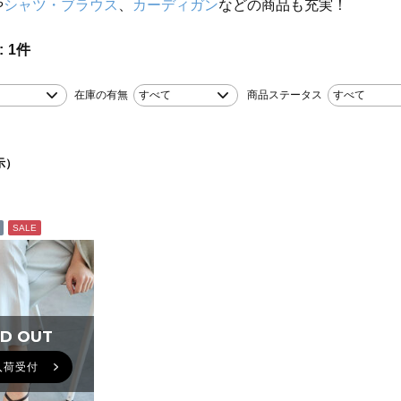
や
シャツ・ブラウス
、
カーディガン
などの商品も充実！
1
件
在庫の有無
すべて
商品ステータス
すべて
示）
SALE
D OUT
D OUT
入荷受付