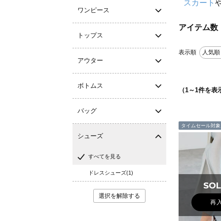
スカート
ワンピース
アイテム数
トップス
表示順
人気順
アウター
ボトムス
（
1
～
1
件を表
バッグ
タイムセール対象
シューズ
すべてを見る
ドレスシューズ(1)
SOL
SOL
選択を解除する
再