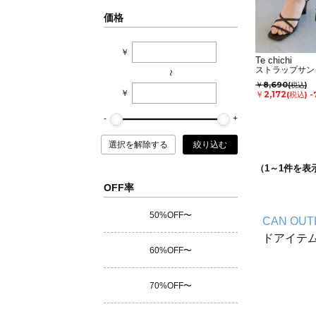
価格
￥
Te chichi
ストラップサン
~
￥8,690
(税込)
￥
￥2,172
(税込)
-
選択を解除する
絞り込む
（
1
～
1
件を表
OFF率
50%OFF〜
CAN OUT
ドアイテ
60%OFF〜
70%OFF〜