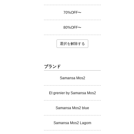
70%OFF〜
80%OFF〜
選択を解除する
ブランド
Samansa Mos2
Et grenier by Samansa Mos2
Samansa Mos2 blue
Samansa Mos2 Lagom