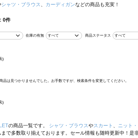
や
シャツ・ブラウス
、
カーディガン
などの商品も充実！
0
件
在庫の有無
すべて
商品ステータス
すべて
示）
商品は見つかりませんでした。お手数ですが、検索条件を変更してください。
示）
LET
の商品一覧です。
シャツ・ブラウス
や
スカート
、
ニット・
ムまで多数取り揃えております。セール情報も随時更新中！是