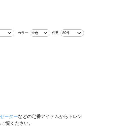
カラー
全色
件数
80件
セーター
などの定番アイテムからトレン
非ご覧ください。