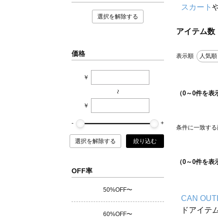
スカート
選択を解除する
アイテム数
価格
表示順
人気順
￥
~
（
0
～
0
件を表
￥
条件に一致する
選択を解除する
絞り込む
（
0
～
0
件を表
OFF率
50%OFF〜
CAN OUT
ドアイテ
60%OFF〜