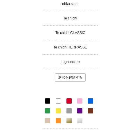
ehka sopo
Te chichi
Te chichi CLASSIC
Te chichi TERRASSE
Lugnoncure
選択を解除する