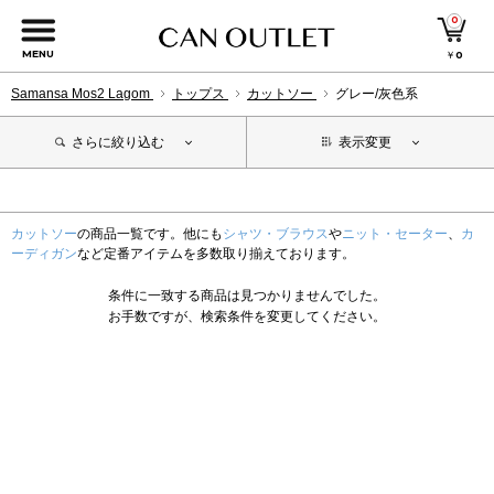
0
MENU
￥
0
Samansa Mos2 Lagom
トップス
カットソー
グレー/灰色系
さらに絞り込む
表示変更
カットソー
の商品一覧です。他にも
シャツ・ブラウス
や
ニット・セーター
、
カ
ーディガン
など定番アイテムを多数取り揃えております。
条件に一致する商品は見つかりませんでした。
お手数ですが、検索条件を変更してください。