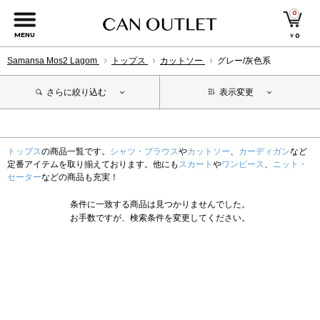
0
MENU
￥
0
Samansa Mos2 Lagom
トップス
カットソー
グレー/灰色系
さらに絞り込む
表示変更
トップス
の商品一覧です。
シャツ・ブラウス
や
カットソー
、
カーディガン
など
定番アイテムを取り揃えております。他にも
スカート
や
ワンピース
、
ニット・
セーター
などの商品も充実！
条件に一致する商品は見つかりませんでした。
お手数ですが、検索条件を変更してください。