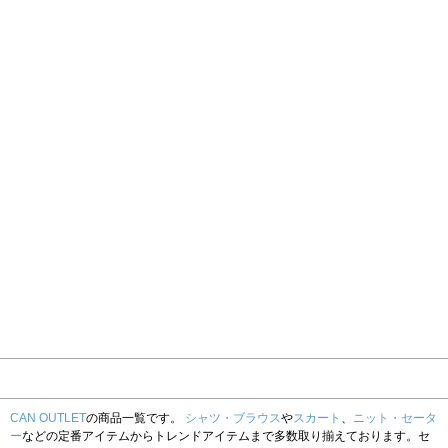
CAN OUTLET
の商品一覧です。
シャツ・ブラウス
や
スカート
、
ニット・セータ
ー
などの定番アイテムからトレンドアイテムまで多数取り揃えております。セ