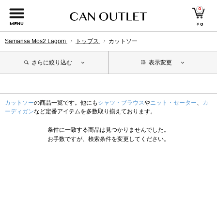
0
MENU
￥
0
Samansa Mos2 Lagom
トップス
カットソー
さらに絞り込む
表示変更
カットソー
の商品一覧です。他にも
シャツ・ブラウス
や
ニット・セーター
、
カ
ーディガン
など定番アイテムを多数取り揃えております。
条件に一致する商品は見つかりませんでした。
お手数ですが、検索条件を変更してください。