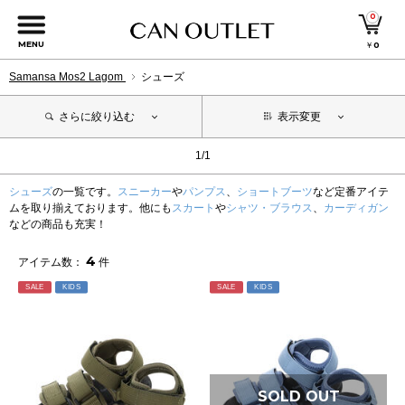
0
MENU
￥
0
Samansa Mos2 Lagom
シューズ
さらに絞り込む
表示変更
1/1
シューズ
の一覧です。
スニーカー
や
パンプス
、
ショートブーツ
など定番アイテ
ムを取り揃えております。他にも
スカート
や
シャツ・ブラウス
、
カーディガン
などの商品も充実！
4
アイテム数：
件
SALE
KIDS
SALE
KIDS
SOLD OUT