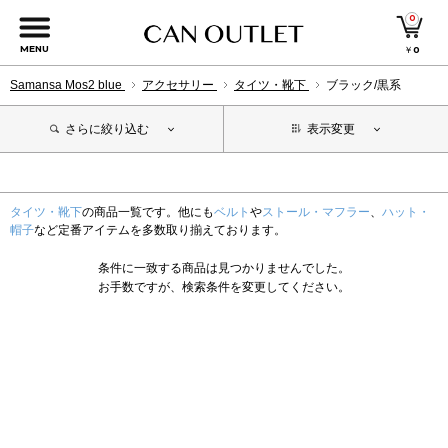
0
MENU
￥
0
Samansa Mos2 blue
アクセサリー
タイツ・靴下
ブラック/黒系
さらに絞り込む
表示変更
タイツ・靴下
の商品一覧です。他にも
ベルト
や
ストール・マフラー
、
ハット・
帽子
など定番アイテムを多数取り揃えております。
条件に一致する商品は見つかりませんでした。
お手数ですが、検索条件を変更してください。