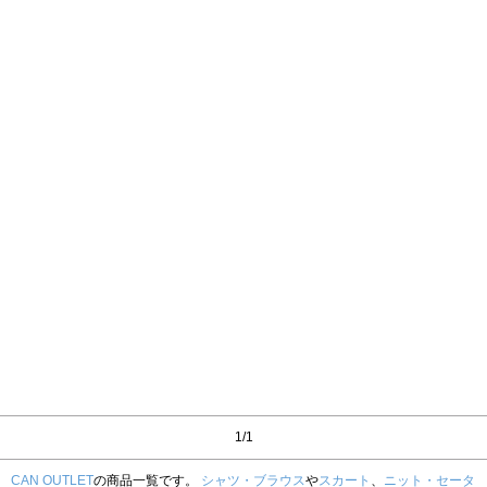
1/1
CAN OUTLET
の商品一覧です。
シャツ・ブラウス
や
スカート
、
ニット・セータ