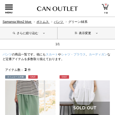
0
MENU
￥
0
Samansa Mos2 blue
ボトムス
パンツ
グリーン/緑系
さらに絞り込む
表示変更
1/1
パンツ
の商品一覧です。他にも
スカート
や
シャツ・ブラウス
、
カーディガン
な
ど定番アイテムを多数取り揃えております。
2
アイテム数：
件
タイムセール対象
SALE
SALE
SOLD OUT