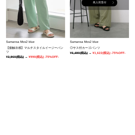
再入荷受付
Samansa Mos2 blue
Samansa Mos2 blue
【接触冷感】マルチスタイルイージーパン
◎サス付カーゴパンツ
ツ
¥6,490
(税込)
→
¥1,622
(税込)
-75%OFF-
¥3,960
(税込)
→
¥990
(税込)
-75%OFF-