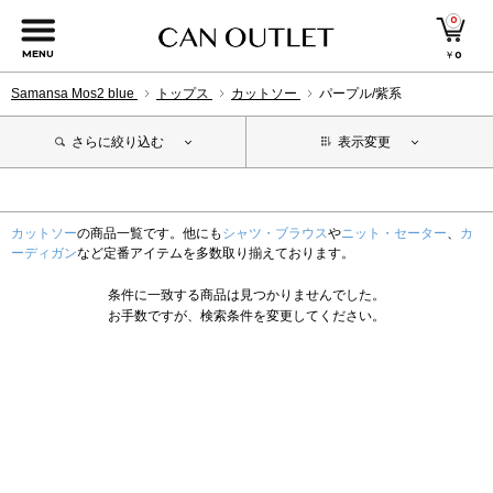
0
MENU
￥
0
Samansa Mos2 blue
トップス
カットソー
パープル/紫系
さらに絞り込む
表示変更
カットソー
の商品一覧です。他にも
シャツ・ブラウス
や
ニット・セーター
、
カ
ーディガン
など定番アイテムを多数取り揃えております。
条件に一致する商品は見つかりませんでした。
お手数ですが、検索条件を変更してください。