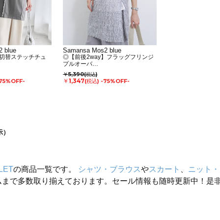
 blue
Samansa Mos2 blue
切替ステッチチュ
◎【前後2way】フラッグフリンジ
プルオーバ…
￥5,390
(税込)
￥1,347
75%OFF-
(税込)
-75%OFF-
示）
LET
の商品一覧です。
シャツ・ブラウス
や
スカート
、
ニット・
ムまで多数取り揃えております。セール情報も随時更新中！是