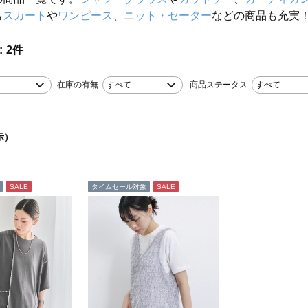
も
スカート
や
ワンピース
、
ニット・セーター
などの商品も充実
2
件
在庫の有無
すべて
商品ステータス
すべて
示）
SALE
タイムセール対象
SALE