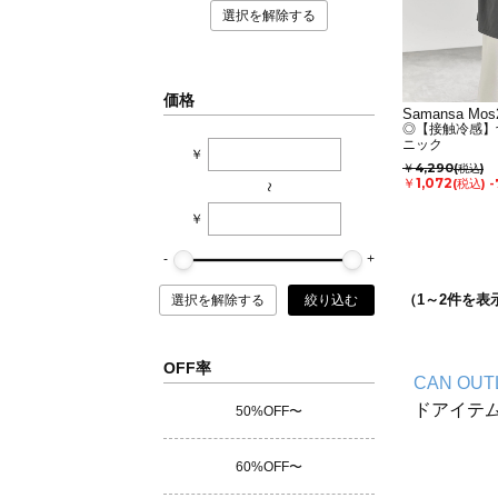
選択を解除する
価格
Samansa Mos2
◎【接触冷感】
ニック
￥
￥4,290
(税込)
￥1,072
(税込)
-
~
￥
（
1
～
2
件を表
選択を解除する
絞り込む
OFF率
CAN OUT
ドアイテ
50%OFF〜
60%OFF〜