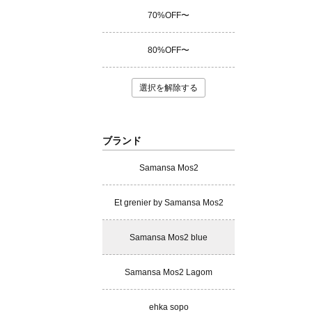
70%OFF〜
80%OFF〜
選択を解除する
ブランド
Samansa Mos2
Et grenier by Samansa Mos2
Samansa Mos2 blue
Samansa Mos2 Lagom
ehka sopo