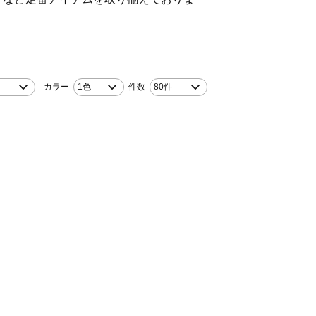
！
カラー
1色
件数
80件