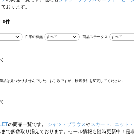
えております。
0
件
在庫の有無
すべて
商品ステータス
すべて
示）
商品は見つかりませんでした。お手数ですが、検索条件を変更してください。
示）
LET
の商品一覧です。
シャツ・ブラウス
や
スカート
、
ニット・
ムまで多数取り揃えております。セール情報も随時更新中！是