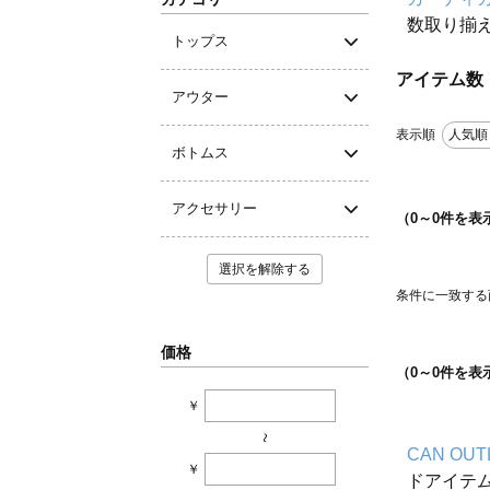
数取り揃
トップス
アイテム数
アウター
表示順
人気順
ボトムス
アクセサリー
（
0
～
0
件を表
選択を解除する
条件に一致する
価格
（
0
～
0
件を表
￥
~
CAN OUT
￥
ドアイテ