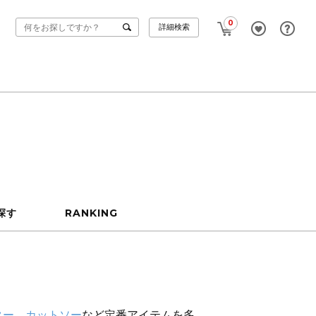
0
詳細検索
探す
RANKING
ター
、
カットソー
など定番アイテムを多