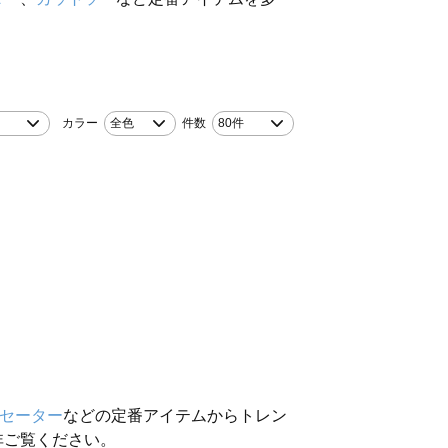
カラー
全色
件数
80件
セーター
などの定番アイテムからトレン
非ご覧ください。