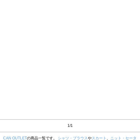
1/1
CAN OUTLET
の商品一覧です。
シャツ・ブラウス
や
スカート
、
ニット・セータ