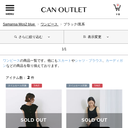
0
MENU
￥
0
Samansa Mos2 blue
ワンピース
ブラック/黒系
さらに絞り込む
表示変更
1/1
ワンピース
の商品一覧です。他にも
スカート
や
シャツ・ブラウス
、
カーディガ
ン
などの商品を取り揃えております。
2
アイテム数：
件
タイムセール対象
SALE
タイムセール対象
SALE
SOLD OUT
SOLD OUT