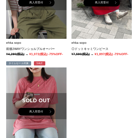
再入荷受付
再入荷受付
ehka sopo
ehka sopo
前後2WAYワンショルプルオーバー
◎ドットキャミワンピース
¥4,290
(税込)
→
¥1,072
(税込)
-75%OFF-
¥7,590
(税込)
→
¥1,897
(税込)
-75%OFF-
タイムセール対象
SALE
SOLD OUT
再入荷受付