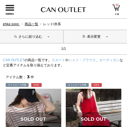
0
MENU
￥
0
ehka sopo
商品一覧
レッド/赤系
さらに絞り込む
表示変更
1/1
CAN OUTLET
の商品一覧です。
スカート
や
シャツ・ブラウス
、
カーディガン
な
ど定番アイテムを取り揃えております。
3
アイテム数：
件
タイムセール対象
SALE
タイムセール対象
SALE
SOLD OUT
SOLD OUT