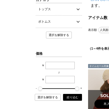
ます。
トップス
アイテム数
ボトムス
表示順
人気順
選択を解除する
（
1
～
4
件を表
価格
￥
タイムセール対象
~
￥
SOL
SOL
選択を解除する
絞り込む
再