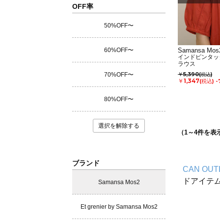
OFF率
50%OFF〜
60%OFF〜
Samansa Mos
インドピンタッ
ラウス
￥5,390
70%OFF〜
(税込)
￥1,347
(税込)
-
80%OFF〜
選択を解除する
（
1
～
4
件を表
ブランド
CAN OUT
ドアイテ
Samansa Mos2
Et grenier by Samansa Mos2