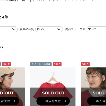
4
件
在庫の有無
すべて
商品ステータス
すべて
示）
SALE
タイムセール対象
SALE
SALE
D OUT
D OUT
SOLD OUT
SOLD OUT
SOLD
SOLD
入荷受付
再入荷受付
再入荷