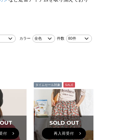
カラー
全色
件数
80件
タイムセール対象
SALE
 OUT
 OUT
SOLD OUT
SOLD OUT
受付
再入荷受付