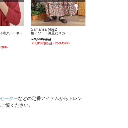
Samansa Mos2
七分袖クルーネッ
柄アソート裾重ねスカート
￥7,590
(税込)
￥1,897
(税込)
-75%OFF-
%OFF-
セーター
などの定番アイテムからトレン
非ご覧ください。