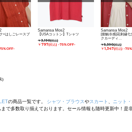
2
Samansa Mos2
Samansa Mos2
ク+はしごレースブ
【USAコットン】Tシャツ
[接触冷感]花刺繍
クカーディ…
￥3,190
(税込)
￥797
(税込)
-75%OFF-
￥5,390
(税込)
￥1,347
75%OFF-
(税込)
-75
示）
LET
の商品一覧です。
シャツ・ブラウス
や
スカート
、
ニット・
ムまで多数取り揃えております。セール情報も随時更新中！是