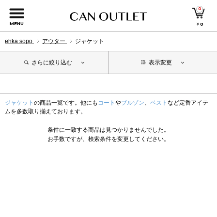
0
MENU
￥
0
ehka sopo
アウター
ジャケット
さらに絞り込む
表示変更
ジャケット
の商品一覧です。他にも
コート
や
ブルゾン
、
ベスト
など定番アイテ
ムを多数取り揃えております。
条件に一致する商品は見つかりませんでした。
お手数ですが、検索条件を変更してください。