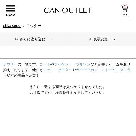
0
MENU
￥
0
ehka sopo
アウター
さらに絞り込む
表示変更
アウター
の一覧です。
コート
や
ジャケット
、
ブルゾン
など定番アイテムを取り
揃えております。他にも
ニット・セーター
や
カーディガン
、
ストール・マフラ
ー
などの商品も充実！
条件に一致する商品は見つかりませんでした。
お手数ですが、検索条件を変更してください。