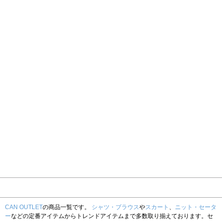
CAN OUTLET
の商品一覧です。
シャツ・ブラウス
や
スカート
、
ニット・セータ
ー
などの定番アイテムからトレンドアイテムまで多数取り揃えております。セ