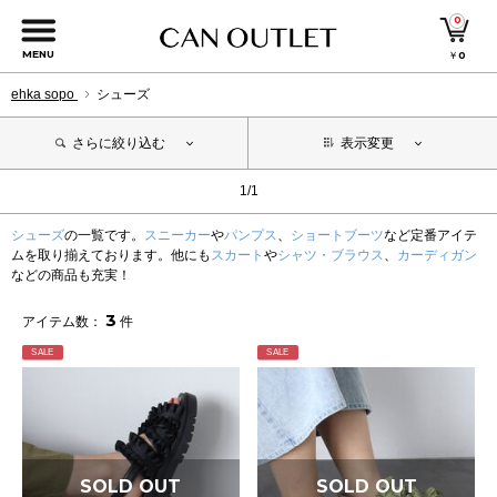
0
MENU
￥
0
ehka sopo
シューズ
さらに絞り込む
表示変更
1/1
シューズ
の一覧です。
スニーカー
や
パンプス
、
ショートブーツ
など定番アイテ
ムを取り揃えております。他にも
スカート
や
シャツ・ブラウス
、
カーディガン
などの商品も充実！
3
アイテム数：
件
SALE
SALE
SOLD OUT
SOLD OUT